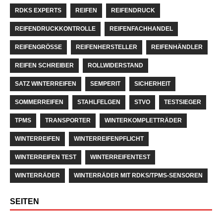
RDKS EXPERTS
REIFEN
REIFENDRUCK
REIFENDRUCKKONTROLLE
REIFENFACHHANDEL
REIFENGRÖSSE
REIFENHERSTELLER
REIFENHÄNDLER
REIFEN SCHREIBER
ROLLWIDERSTAND
SATZ WINTERREIFEN
SEMPERIT
SICHERHEIT
SOMMERREIFEN
STAHLFELGEN
STVO
TESTSIEGER
TPMS
TRANSPORTER
WINTERKOMPLETTRÄDER
WINTERREIFEN
WINTERREIFENPFLICHT
WINTERREIFEN TEST
WINTERREIFENTEST
WINTERRÄDER
WINTERRÄDER MIT RDKS/TPMS-SENSOREN
SEITEN