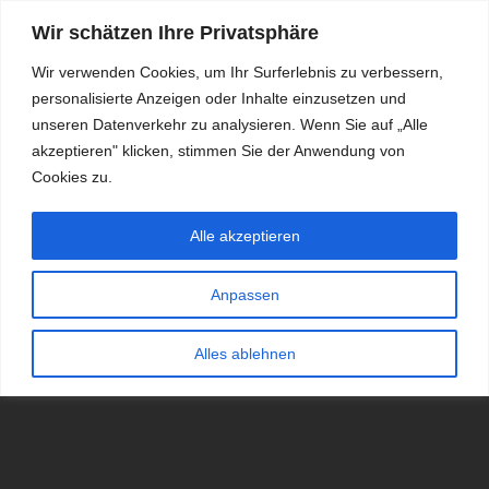
Wir schätzen Ihre Privatsphäre
Wir verwenden Cookies, um Ihr Surferlebnis zu verbessern,
personalisierte Anzeigen oder Inhalte einzusetzen und
RDKS.EXPERT
unseren Datenverkehr zu analysieren. Wenn Sie auf „Alle
akzeptieren" klicken, stimmen Sie der Anwendung von
TESTS, EXPERTEN-TIPPS RUND UM DAS THEMA RDKS UND
TPMS
Cookies zu.
Alle akzeptieren
Anpassen
Alles ablehnen