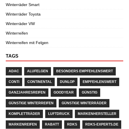
Winterräder Smart
Winterräder Toyota
Winterräder VW
Winterreifen
Winterreifen mit Felgen
TAGS
ADAC
ALUFELGEN
BESONDERS EMPFEHLENSWERT
CONTI
CONTINENTAL
DUNLOP
EMPFEHLENSWERT
GANZJAHRESREIFEN
GOODYEAR
GÜNSTIG
GÜNSTIGE WINTERREIFEN
GÜNSTIGE WINTERRÄDER
KOMPLETTRÄDER
LUFTDRUCK
MARKENHERSTELLER
MARKENREIFEN
RABATT
RDKS
RDKS-EXPERTS.DE