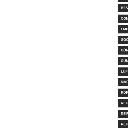
BES
CON
EMP
GO
GÜN
GÜN
LUF
MAR
RDK
REI
REI
REI