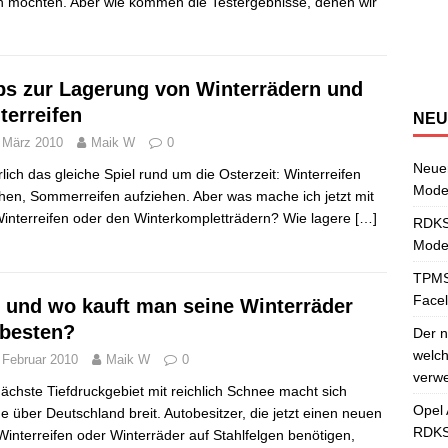
Ü
a
N
S
v
 möchten. Aber wie kommen die Testergebnisse, denen wir
e
S
a
[
w
ps zur Lagerung von Winterrädern und
terreifen
NEU
 März 2010
Maik W
0
Neuer
hrlich das gleiche Spiel rund um die Osterzeit: Winterreifen
Mode
hen, Sommerreifen aufziehen. Aber was mache ich jetzt mit
interreifen oder den Winterkompletträdern? Wie lagere
[…]
RDKS-
Model
TPMS
Facel
 und wo kauft man seine Winterräder
besten?
Der n
welch
 Februar 2010
Maik W
0
verwe
ächste Tiefdruckgebiet mit reichlich Schnee macht sich
Opel 
e über Deutschland breit. Autobesitzer, die jetzt einen neuen
RDKS
Winterreifen oder Winterräder auf Stahlfelgen benötigen,