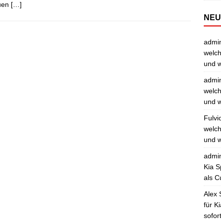
uen
[…]
NEU
admi
welch
und w
admi
welch
und w
Fulvi
welch
und w
admi
Kia S
als C
Alex 
für K
sofor