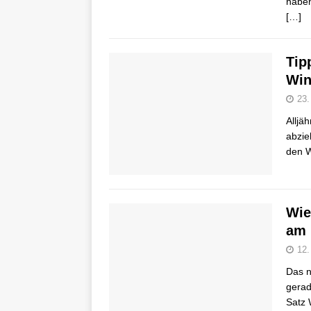
haben
[…]
Tip
Win
23.
Alljä
abzie
den W
Wie
am 
12.
Das n
gerad
Satz 