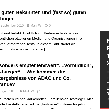
 guten Bekannten und (fast so) guten
lingen.
 September 2010
Maik W
0
oll und beliebt: Pünktlich zur Reifenwechsel-Saison
fentlichen etablierten Medien und Organisationen ihre
ten Winterreifen-Tests. In diesem Jahr startet die
eitung als eine der Ersten in
[…]
sonders empfehlenswert“, „vorbildlich“,
N
stsieger“… Wie kommen die
E
e
tergebnisse von ADAC und Co.
i
e
m
h
tande?
I
E
G
T
August 2010
Maik W
0
R
W
I
D
D
R
g
M
b
w
K
d
eutschen kaufen Markenreifen – am liebsten Testsieger. Klar,
R
H
T
R
K
R
P
alle Hersteller ebensolche „Testsieger“ in ihrem Angebot
a