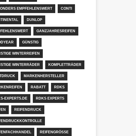
ONDERS EMPFEHLENSWERT
CONTI
TINENTAL
DUNLOP
FEHLENSWERT
GANZJAHRESREIFEN
ODYEAR
GÜNSTIG
STIGE WINTERREIFEN
STIGE WINTERRÄDER
KOMPLETTRÄDER
TDRUCK
MARKENHERSTELLER
KENREIFEN
RABATT
RDKS
S-EXPERTS.DE
RDKS EXPERTS
FEN
REIFENDRUCK
FENDRUCKKONTROLLE
FENFACHHANDEL
REIFENGRÖSSE