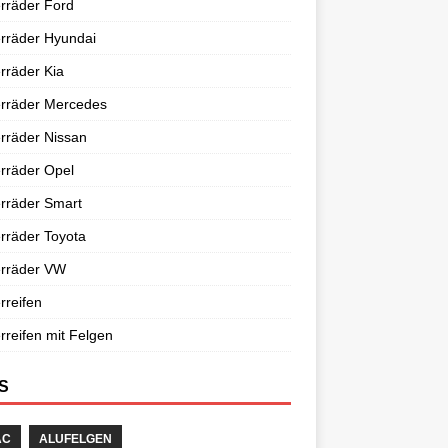
rräder Ford
rräder Hyundai
rräder Kia
erräder Mercedes
rräder Nissan
rräder Opel
rräder Smart
rräder Toyota
erräder VW
rreifen
rreifen mit Felgen
S
AC
ALUFELGEN