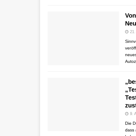
Von
Neu
21.
Sinnv
veröf
neues
Autoz
„be
„Te
Tes
zus
9. 
Die D
dass 