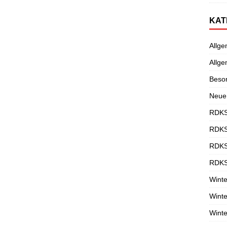
KAT
Allge
Allge
Beso
Neue
RDKS
RDKS
RDKS
RDKS
Winte
Winte
Winte