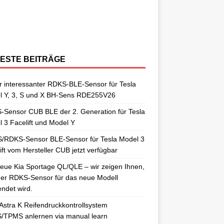
berraschungen gut. So auch als
[…]
ngelernt. Für diesen Anlernvorgang sind
issan Qashqai J11 berichtet. Nun
[…]
ensoren. Es wird hier der OE-RDKS
erschiedene Universal-RDKS Sensoren
ntsprechende Anlernwerkzeuge, wie
[…]
ensor VDO 52933-D9100 verwendet.
n. In unserem jüngsten RDKS-Test haben
…]
ir
[…]
ESTE BEITRÄGE
 interessanter RDKS-BLE-Sensor für Tesla
l Y, 3, S und X BH-Sens RDE255V26
Sensor CUB BLE der 2. Generation für Tesla
 3 Facelift und Model Y
/RDKS-Sensor BLE-Sensor für Tesla Model 3
ift vom Hersteller CUB jetzt verfügbar
eue Kia Sportage QL/QLE – wir zeigen Ihnen,
er RDKS-Sensor für das neue Modell
ndet wird.
Astra K Reifendruckkontrollsystem
/TPMS anlernen via manual learn