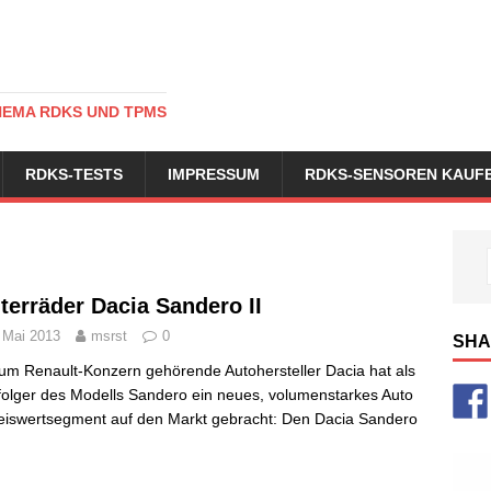
HEMA RDKS UND TPMS
RDKS-TESTS
IMPRESSUM
RDKS-SENSOREN KAUF
terräder Dacia Sandero II
 Mai 2013
msrst
0
SHA
um Renault-Konzern gehörende Autohersteller Dacia hat als
olger des Modells Sandero ein neues, volumenstarkes Auto
eiswertsegment auf den Markt gebracht: Den Dacia Sandero