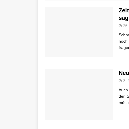
Zei
sag
26.
Schne
noch 
frage
Neu
3. 
Auch 
den S
möcht