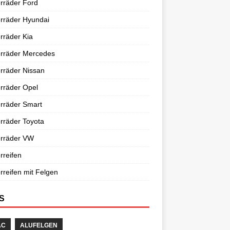
rräder Ford
rräder Hyundai
rräder Kia
erräder Mercedes
rräder Nissan
rräder Opel
rräder Smart
rräder Toyota
erräder VW
rreifen
rreifen mit Felgen
S
AC
ALUFELGEN