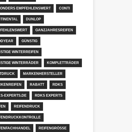
ONDERS EMPFEHLENSWERT
CONTI
TINENTAL
DUNLOP
FEHLENSWERT
GANZJAHRESREIFEN
ODYEAR
GÜNSTIG
STIGE WINTERREIFEN
STIGE WINTERRÄDER
KOMPLETTRÄDER
TDRUCK
MARKENHERSTELLER
KENREIFEN
RABATT
RDKS
S-EXPERTS.DE
RDKS EXPERTS
FEN
REIFENDRUCK
FENDRUCKKONTROLLE
FENFACHHANDEL
REIFENGRÖSSE