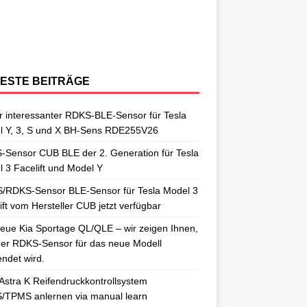
berraschungen gut. So auch als
[…]
ngelernt. Für diesen Anlernvorgang sind
issan Qashqai J11 berichtet. Nun
[…]
ensoren. Es wird hier der OE-RDKS
erschiedene Universal-RDKS Sensoren
ntsprechende Anlernwerkzeuge, wie
[…]
ensor VDO 52933-D9100 verwendet.
n. In unserem jüngsten RDKS-Test haben
…]
ir
[…]
ESTE BEITRÄGE
 interessanter RDKS-BLE-Sensor für Tesla
l Y, 3, S und X BH-Sens RDE255V26
Sensor CUB BLE der 2. Generation für Tesla
 3 Facelift und Model Y
/RDKS-Sensor BLE-Sensor für Tesla Model 3
ift vom Hersteller CUB jetzt verfügbar
eue Kia Sportage QL/QLE – wir zeigen Ihnen,
er RDKS-Sensor für das neue Modell
ndet wird.
Astra K Reifendruckkontrollsystem
/TPMS anlernen via manual learn