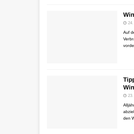
Win
24.
Auf d
Verbr
vorde
Tip
Win
23.
Alljä
abzie
den W