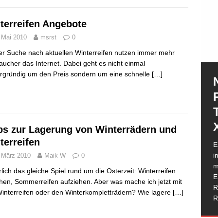
terreifen Angebote
 Mai 2010
msrst
0
er Suche nach aktuellen Winterreifen nutzen immer mehr
aucher das Internet. Dabei geht es nicht einmal
rgründig um den Preis sondern um eine schnelle
[…]
ps zur Lagerung von Winterrädern und
N
terreifen
E
e
i
 März 2010
Maik W
0
e
m
h
hrlich das gleiche Spiel rund um die Osterzeit: Winterreifen
I
E
G
hen, Sommerreifen aufziehen. Aber was mache ich jetzt mit
T
R
W
I
D
D
R
interreifen oder den Winterkompletträdern? Wie lagere
[…]
g
M
b
w
K
d
R
H
T
R
K
R
P
a