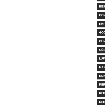
BES
CON
EMP
GO
GÜN
GÜN
LUF
MAR
RDK
REI
REI
REI