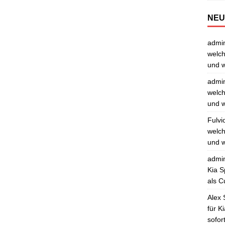
NEU
admi
welch
und w
admi
welch
und w
Fulvi
welch
und w
admi
Kia S
als C
Alex 
für K
sofor