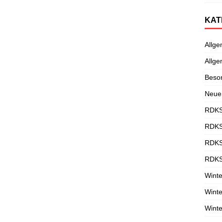
KAT
Allge
Allge
Beso
Neue
RDKS
RDKS
RDKS
RDKS
Winte
Winte
Winte