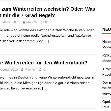
Ü
a
N
S
v
e
S
a
t zum Winterreifen wechseln? Oder: Was
[
w
t mir die 7-Grad-Regel?
 Februar 2010
Maik W
0
NEU
e adé – so könnte das Fazit der letzten Woche lauten. Aber
immer besteht eine reelle Nachtfrostgefahr und Autofahrer
n sich verunsichert mit Blick
[…]
Neuer
Mode
RDKS-
Model
e Winterreifen für den Winterurlaub?
TPMS
Februar 2010
Maik W
0
Facel
wenn es in Deutschland keine Winterreifenpflicht gibt, wer in
Der n
kiurlaub in die Mittelgebirge oder die gar die Alpen reisen
welch
en, sollte vorbereitet sein.
[…]
verwe
Opel 
RDKS