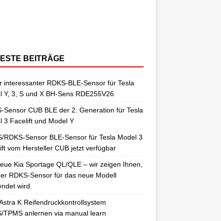
berraschungen gut. So auch als
[…]
ngelernt. Für diesen Anlernvorgang sind
issan Qashqai J11 berichtet. Nun
[…]
ensoren. Es wird hier der OE-RDKS
erschiedene Universal-RDKS Sensoren
ntsprechende Anlernwerkzeuge, wie
[…]
ensor VDO 52933-D9100 verwendet.
n. In unserem jüngsten RDKS-Test haben
…]
ir
[…]
ESTE BEITRÄGE
 interessanter RDKS-BLE-Sensor für Tesla
l Y, 3, S und X BH-Sens RDE255V26
Sensor CUB BLE der 2. Generation für Tesla
 3 Facelift und Model Y
/RDKS-Sensor BLE-Sensor für Tesla Model 3
ift vom Hersteller CUB jetzt verfügbar
eue Kia Sportage QL/QLE – wir zeigen Ihnen,
er RDKS-Sensor für das neue Modell
ndet wird.
Astra K Reifendruckkontrollsystem
/TPMS anlernen via manual learn