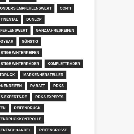
ONDERS EMPFEHLENSWERT
CONTI
TINENTAL
DUNLOP
FEHLENSWERT
GANZJAHRESREIFEN
ODYEAR
GÜNSTIG
STIGE WINTERREIFEN
STIGE WINTERRÄDER
KOMPLETTRÄDER
TDRUCK
MARKENHERSTELLER
KENREIFEN
RABATT
RDKS
S-EXPERTS.DE
RDKS EXPERTS
FEN
REIFENDRUCK
FENDRUCKKONTROLLE
FENFACHHANDEL
REIFENGRÖSSE