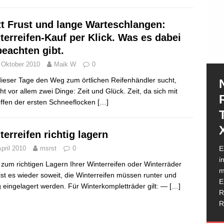
tt Frust und lange Warteschlangen:
terreifen-Kauf per Klick. Was es dabei
beachten gibt.
 Oktober 2010
Maik W
0
ieser Tage den Weg zum örtlichen Reifenhändler sucht,
ht vor allem zwei Dinge: Zeit und Glück. Zeit, da sich mit
effen der ersten Schneeflocken
[…]
terreifen richtig lagern
N
April 2010
msrst
0
E
e
i
e
 zum richtigen Lagern Ihrer Winterreifen oder Winterräder
m
h
 ist es wieder soweit, die Winterreifen müssen runter und
I
E
G
ig eingelagert werden. Für Winterkompletträder gilt: —
[…]
T
R
W
I
D
D
R
g
M
b
w
K
d
R
H
T
R
K
R
P
a