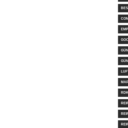
BES
CON
EMP
GO
GÜN
GÜN
LUF
MAR
RDK
REI
REI
REI