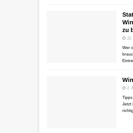
Sta
Win
zu 
22.
Wer d
brauc
Eintr
Win
2. 
Tipps
Jetzt
richt