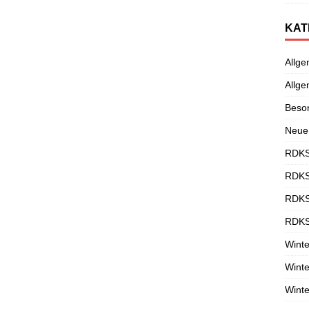
KAT
Allge
Allge
Beso
Neue
RDKS
RDKS
RDKS
RDKS
Winte
Winte
Winte