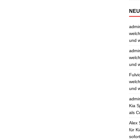
NEU
admi
welch
und w
admi
welch
und w
Fulvi
welch
und w
admi
Kia S
als C
Alex 
für K
sofor