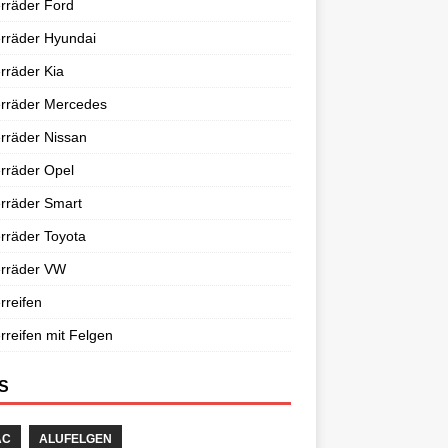
rräder Ford
rräder Hyundai
rräder Kia
erräder Mercedes
rräder Nissan
rräder Opel
rräder Smart
rräder Toyota
erräder VW
rreifen
rreifen mit Felgen
S
AC
ALUFELGEN