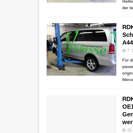
Reife
der l
RDK
Sch
A44
7. 
Für d
passe
origi
Merce
RDK
OE1
Gen
wer
15.