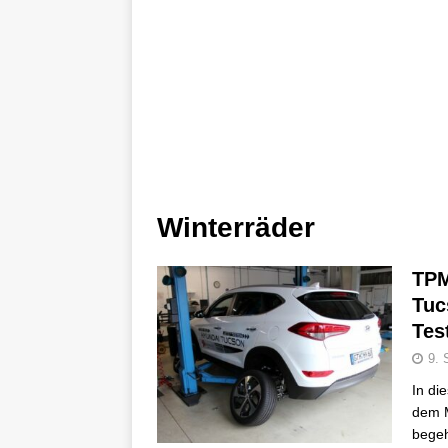
Winterräder
TPM
Tuc
Tes
9. 
In di
dem M
bege