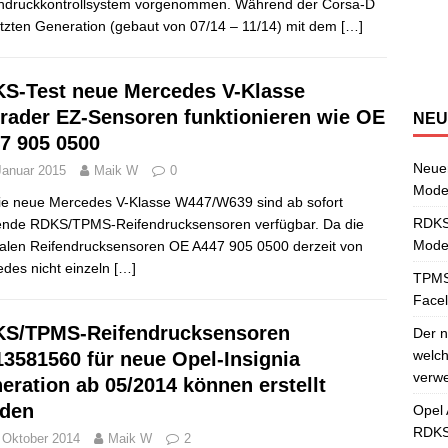
Ü
a
N
S
v
ndruckkontrollsystem vorgenommen. Während der Corsa-D
e
S
a
etzten Generation (gebaut von 07/14 – 11/14) mit dem
[…]
[
w
S-Test neue Mercedes V-Klasse
rader EZ-Sensoren funktionieren wie OE
NEU
7 905 0500
Neuer
Januar 2015
Maik W
0
Mode
ie neue Mercedes V-Klasse W447/W639 sind ab sofort
RDKS-
nde RDKS/TPMS-Reifendrucksensoren verfügbar. Da die
Model
nalen Reifendrucksensoren OE A447 905 0500 derzeit von
des nicht einzeln
[…]
TPMS
Facel
S/TPMS-Reifendrucksensoren
Der n
welch
3581560 für neue Opel-Insignia
verwe
eration ab 05/2014 können erstellt
den
Opel 
RDKS
 Oktober 2014
Maik W
2