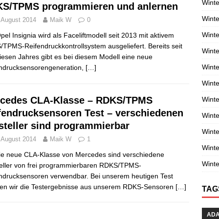
Winte
S/TPMS programmieren und anlernen
Winte
 August 2014
Maik W
0
Winte
pel Insignia wird als Faceliftmodell seit 2013 mit aktivem
TPMS-Reifendruckkontrollsystem ausgeliefert. Bereits seit
Wint
iesen Jahres gibt es bei diesem Modell eine neue
Winte
ndrucksensorengeneration,
[…]
Winte
cedes CLA-Klasse – RDKS/TPMS
Winte
fendrucksensoren Test – verschiedenen
Winte
steller sind programmierbar
Wint
 August 2014
Maik W
1
Winte
ie neue CLA-Klasse von Mercedes sind verschiedene
Winte
eller von frei programmierbaren RDKS/TPMS-
ndrucksensoren verwendbar. Bei unserem heutigen Test
en wir die Testergebnisse aus unserem RDKS-Sensoren
[…]
TAG
AD