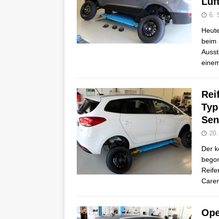
Luf
6. 
Heute
beim 
Ausst
eine
Rei
Typ
Sen
20.
Der k
begon
Reife
Care
Ope