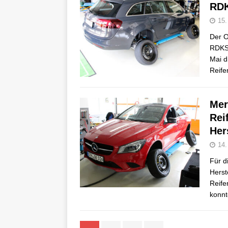
RDK
15.
Der O
RDKS/
Mai d
Reife
Mer
Rei
Her
14.
Für d
Herst
Reife
konnt