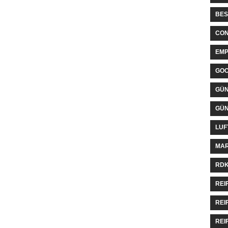
BES
CON
EMP
GO
GÜN
GÜN
LUF
MAR
RDK
REI
REI
REI