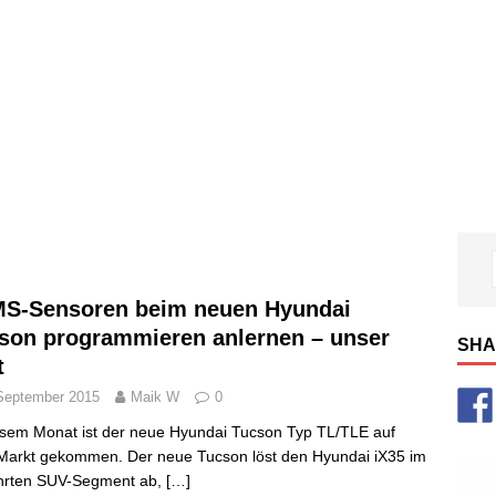
S-Sensoren beim neuen Hyundai
son programmieren anlernen – unser
SHA
t
September 2015
Maik W
0
esem Monat ist der neue Hyundai Tucson Typ TL/TLE auf
arkt gekommen. Der neue Tucson löst den Hyundai iX35 im
hrten SUV-Segment ab,
[…]