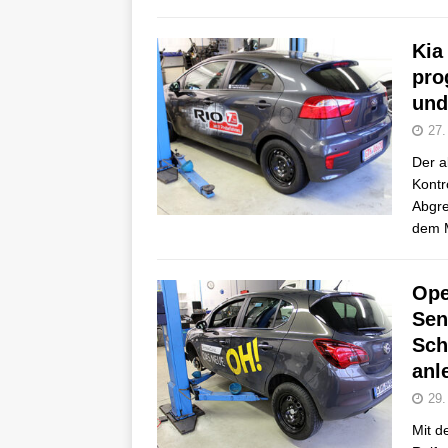
Kia
pro
und
27.
Der a
Kontr
Abgre
dem 
Ope
Sen
Sch
anl
29.
Mit d