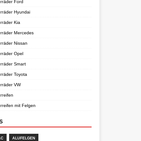
rräder Ford
rräder Hyundai
rräder Kia
erräder Mercedes
rräder Nissan
rräder Opel
rräder Smart
rräder Toyota
erräder VW
rreifen
rreifen mit Felgen
S
AC
ALUFELGEN