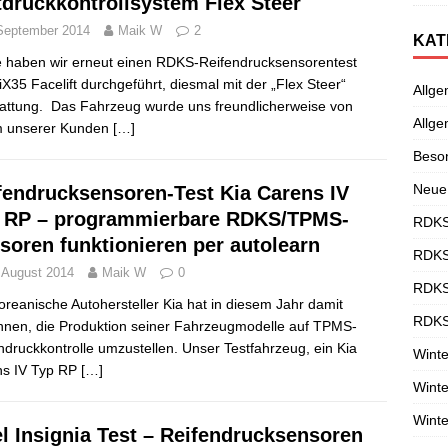
tdruckkontrollsystem Flex Steer
September 2014
Maik W
2
KAT
 haben wir erneut einen RDKS-Reifendrucksensorentest
iX35 Facelift durchgeführt, diesmal mit der „Flex Steer“
Allge
attung. Das Fahrzeug wurde uns freundlicherweise von
Allge
m unserer Kunden
[…]
Beso
Neue
fendrucksensoren-Test Kia Carens IV
 RP – programmierbare RDKS/TPMS-
RDKS
soren funktionieren per autolearn
RDKS
 August 2014
Maik W
0
RDKS
oreanische Autohersteller Kia hat in diesem Jahr damit
RDKS
nen, die Produktion seiner Fahrzeugmodelle auf TPMS-
ndruckkontrolle umzustellen. Unser Testfahrzeug, ein Kia
Winte
ns IV Typ RP
[…]
Winte
Winte
l Insignia Test – Reifendrucksensoren