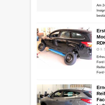
Am 24
Insig
besit
Ers
Mod
RDK
9. 
Erfre
Ford 
Reife
Ford 
Ern
Rei
Fac