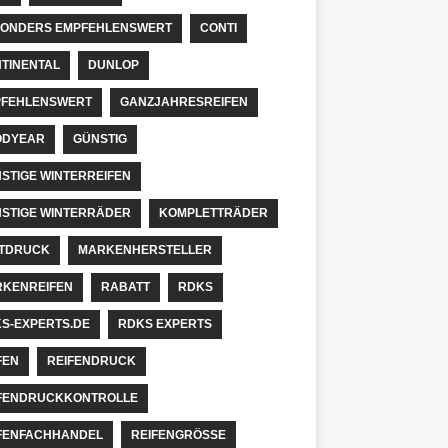
ONDERS EMPFEHLENSWERT
CONTI
TINENTAL
DUNLOP
FEHLENSWERT
GANZJAHRESREIFEN
ODYEAR
GÜNSTIG
STIGE WINTERREIFEN
STIGE WINTERRÄDER
KOMPLETTRÄDER
TDRUCK
MARKENHERSTELLER
KENREIFEN
RABATT
RDKS
S-EXPERTS.DE
RDKS EXPERTS
FEN
REIFENDRUCK
FENDRUCKKONTROLLE
FENFACHHANDEL
REIFENGRÖSSE