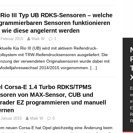
 Rio III Typ UB RDKS-Sensoren – welche
grammierbaren Sensoren funktionieren
 wie diese angelernt werden
 Februar 2015
Maik W
3
ktuelle Kia Rio III (UB) wird mit aktivem Reifendruck-
ollsystem mit TRW-Reifendrucksensoren ausgeliefert. Die
nzung der verwendeten Originalsensoren wurde dabei mit
Modelljahreswechsel 2014/2015 vorgenommen.
[…]
N
l Corsa-E 1.4 Turbo RDKS/TPMS
E
e
soren von MAX-Sensor, CUB und
i
e
m
rader EZ programmieren und manuell
h
I
E
G
ernen
T
R
W
I
D
D
R
g
 Januar 2015
Maik W
0
M
b
w
K
d
R
H
T
R
K
R
P
em neuen Corsa-E hat Opel gleichzeitig eine Änderung beim
a