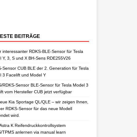
berraschungen gut. So auch als
[…]
ngelernt. Für diesen Anlernvorgang sind
issan Qashqai J11 berichtet. Nun
[…]
ensoren. Es wird hier der OE-RDKS
erschiedene Universal-RDKS Sensoren
ntsprechende Anlernwerkzeuge, wie
[…]
ensor VDO 52933-D9100 verwendet.
n. In unserem jüngsten RDKS-Test haben
…]
ir
[…]
ESTE BEITRÄGE
 interessanter RDKS-BLE-Sensor für Tesla
l Y, 3, S und X BH-Sens RDE255V26
Sensor CUB BLE der 2. Generation für Tesla
 3 Facelift und Model Y
/RDKS-Sensor BLE-Sensor für Tesla Model 3
ift vom Hersteller CUB jetzt verfügbar
eue Kia Sportage QL/QLE – wir zeigen Ihnen,
er RDKS-Sensor für das neue Modell
ndet wird.
Astra K Reifendruckkontrollsystem
/TPMS anlernen via manual learn