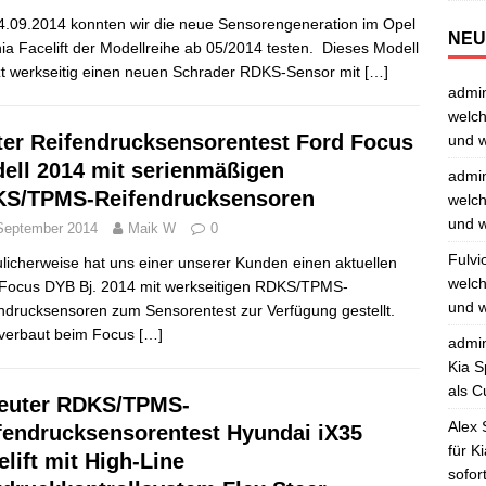
.09.2014 konnten wir die neue Sensorengeneration im Opel
NEU
nia Facelift der Modellreihe ab 05/2014 testen. Dieses Modell
zt werkseitig einen neuen Schrader RDKS-Sensor mit
[…]
admi
welch
ter Reifendrucksensorentest Ford Focus
und w
ell 2014 mit serienmäßigen
admi
S/TPMS-Reifendrucksensoren
welch
und w
September 2014
Maik W
0
Fulvi
ulicherweise hat uns einer unserer Kunden einen aktuellen
welch
Focus DYB Bj. 2014 mit werkseitigen RDKS/TPMS-
und w
ndrucksensoren zum Sensorentest zur Verfügung gestellt.
verbaut beim Focus
[…]
admi
Kia S
als C
euter RDKS/TPMS-
Alex 
fendrucksensorentest Hyundai iX35
für K
elift mit High-Line
sofor