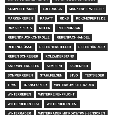
KOMPLETTRÄDER
LUFTDRUCK
MARKENHERSTELLER
MARKENREIFEN
RABATT
RDKS
RDKS-EXPERTS.DE
RDKS EXPERTS
REIFEN
REIFENDRUCK
REIFENDRUCKKONTROLLE
REIFENFACHHANDEL
REIFENGRÖSSE
REIFENHERSTELLER
REIFENHÄNDLER
REIFEN SCHREIBER
ROLLWIDERSTAND
SATZ WINTERREIFEN
SEMPERIT
SICHERHEIT
SOMMERREIFEN
STAHLFELGEN
STVO
TESTSIEGER
TPMS
TRANSPORTER
WINTERKOMPLETTRÄDER
WINTERREIFEN
WINTERREIFENPFLICHT
WINTERREIFEN TEST
WINTERREIFENTEST
WINTERRÄDER
WINTERRÄDER MIT RDKS/TPMS-SENSOREN