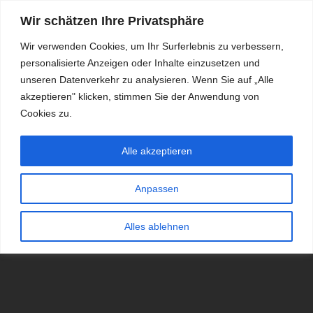
Wir schätzen Ihre Privatsphäre
Wir verwenden Cookies, um Ihr Surferlebnis zu verbessern,
personalisierte Anzeigen oder Inhalte einzusetzen und
RDKS.EXPERT
unseren Datenverkehr zu analysieren. Wenn Sie auf „Alle
akzeptieren" klicken, stimmen Sie der Anwendung von
TESTS, EXPERTEN-TIPPS RUND UM DAS THEMA RDKS UND
TPMS
Cookies zu.
Alle akzeptieren
Anpassen
Alles ablehnen