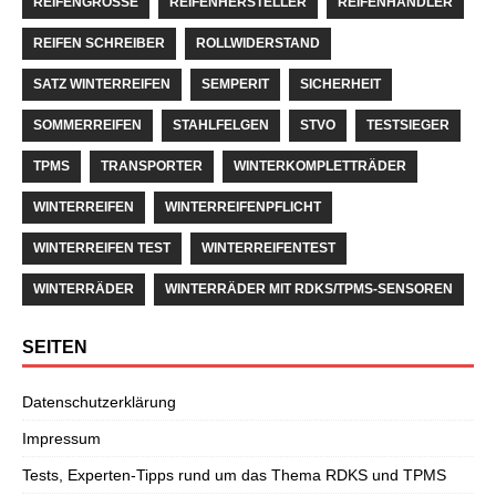
REIFENGRÖSSE
REIFENHERSTELLER
REIFENHÄNDLER
REIFEN SCHREIBER
ROLLWIDERSTAND
SATZ WINTERREIFEN
SEMPERIT
SICHERHEIT
SOMMERREIFEN
STAHLFELGEN
STVO
TESTSIEGER
TPMS
TRANSPORTER
WINTERKOMPLETTRÄDER
WINTERREIFEN
WINTERREIFENPFLICHT
WINTERREIFEN TEST
WINTERREIFENTEST
WINTERRÄDER
WINTERRÄDER MIT RDKS/TPMS-SENSOREN
SEITEN
Datenschutzerklärung
Impressum
Tests, Experten-Tipps rund um das Thema RDKS und TPMS