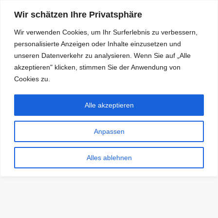
Wir schätzen Ihre Privatsphäre
Wir verwenden Cookies, um Ihr Surferlebnis zu verbessern,
personalisierte Anzeigen oder Inhalte einzusetzen und
RDKS.EXPERT
unseren Datenverkehr zu analysieren. Wenn Sie auf „Alle
akzeptieren" klicken, stimmen Sie der Anwendung von
TESTS, EXPERTEN-TIPPS RUND UM DAS THEMA RDKS UND
TPMS
Cookies zu.
Alle akzeptieren
Anpassen
Alles ablehnen