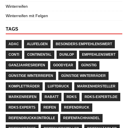
Winterreifen
Winterreifen mit Felgen
TAGS
ADAC
ALUFELGEN
BESONDERS EMPFEHLENSWERT
CONTI
CONTINENTAL
DUNLOP
EMPFEHLENSWERT
GANZJAHRESREIFEN
GOODYEAR
GÜNSTIG
GÜNSTIGE WINTERREIFEN
GÜNSTIGE WINTERRÄDER
KOMPLETTRÄDER
LUFTDRUCK
MARKENHERSTELLER
MARKENREIFEN
RABATT
RDKS
RDKS-EXPERTS.DE
RDKS EXPERTS
REIFEN
REIFENDRUCK
REIFENDRUCKKONTROLLE
REIFENFACHHANDEL