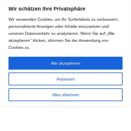
Wir schätzen Ihre Privatsphäre
Wir verwenden Cookies, um Ihr Surferlebnis zu verbessern,
personalisierte Anzeigen oder Inhalte einzusetzen und
RDKS.EXPERT
unseren Datenverkehr zu analysieren. Wenn Sie auf „Alle
akzeptieren" klicken, stimmen Sie der Anwendung von
TESTS, EXPERTEN-TIPPS RUND UM DAS THEMA RDKS UND
TPMS
Cookies zu.
Alle akzeptieren
Anpassen
Alles ablehnen