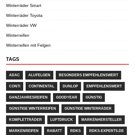
Winterräder Smart
Winterräder Toyota
Winterräder VW
Winterreifen
Winterreifen mit Felgen
TAGS
ADAC
ALUFELGEN
BESONDERS EMPFEHLENSWERT
CONTI
CONTINENTAL
DUNLOP
EMPFEHLENSWERT
GANZJAHRESREIFEN
GOODYEAR
GÜNSTIG
GÜNSTIGE WINTERREIFEN
GÜNSTIGE WINTERRÄDER
KOMPLETTRÄDER
LUFTDRUCK
MARKENHERSTELLER
MARKENREIFEN
RABATT
RDKS
RDKS-EXPERTS.DE