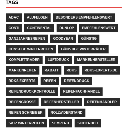
TAGS
ADAC
ALUFELGEN
BESONDERS EMPFEHLENSWERT
CONTI
CONTINENTAL
DUNLOP
EMPFEHLENSWERT
GANZJAHRESREIFEN
GOODYEAR
GÜNSTIG
GÜNSTIGE WINTERREIFEN
GÜNSTIGE WINTERRÄDER
KOMPLETTRÄDER
LUFTDRUCK
MARKENHERSTELLER
MARKENREIFEN
RABATT
RDKS
RDKS-EXPERTS.DE
RDKS EXPERTS
REIFEN
REIFENDRUCK
REIFENDRUCKKONTROLLE
REIFENFACHHANDEL
REIFENGRÖSSE
REIFENHERSTELLER
REIFENHÄNDLER
REIFEN SCHREIBER
ROLLWIDERSTAND
SATZ WINTERREIFEN
SEMPERIT
SICHERHEIT