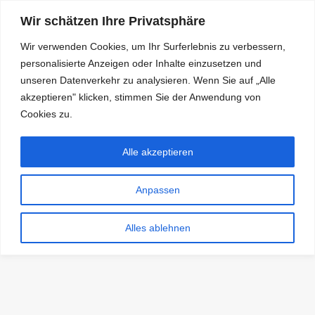
Wir schätzen Ihre Privatsphäre
Wir verwenden Cookies, um Ihr Surferlebnis zu verbessern,
personalisierte Anzeigen oder Inhalte einzusetzen und
RDKS.EXPERT
unseren Datenverkehr zu analysieren. Wenn Sie auf „Alle
akzeptieren" klicken, stimmen Sie der Anwendung von
TESTS, EXPERTEN-TIPPS RUND UM DAS THEMA RDKS UND
TPMS
Cookies zu.
Alle akzeptieren
Anpassen
Alles ablehnen