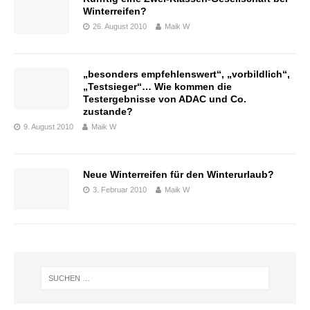
Winterreifen?
26. August 2010
Maik W
„besonders empfehlenswert“, „vorbildlich“,
„Testsieger“… Wie kommen die
Testergebnisse von ADAC und Co.
zustande?
9. August 2010
Maik W
Neue Winterreifen für den Winterurlaub?
3. Februar 2010
Maik W