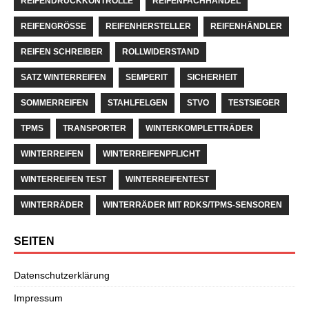
REIFENDRUCKKONTROLLE
REIFENFACHHANDEL
REIFENGRÖSSE
REIFENHERSTELLER
REIFENHÄNDLER
REIFEN SCHREIBER
ROLLWIDERSTAND
SATZ WINTERREIFEN
SEMPERIT
SICHERHEIT
SOMMERREIFEN
STAHLFELGEN
STVO
TESTSIEGER
TPMS
TRANSPORTER
WINTERKOMPLETTRÄDER
WINTERREIFEN
WINTERREIFENPFLICHT
WINTERREIFEN TEST
WINTERREIFENTEST
WINTERRÄDER
WINTERRÄDER MIT RDKS/TPMS-SENSOREN
SEITEN
Datenschutzerklärung
Impressum