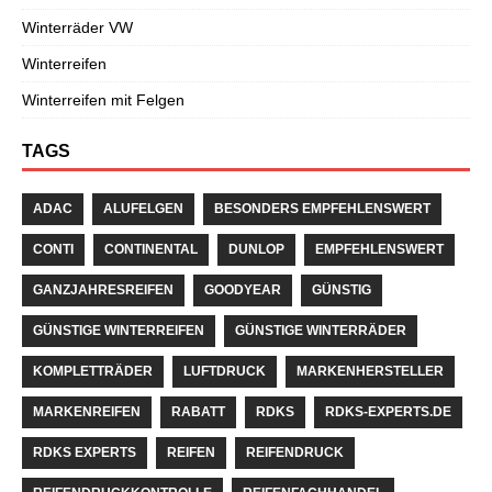
Winterräder VW
Winterreifen
Winterreifen mit Felgen
TAGS
ADAC
ALUFELGEN
BESONDERS EMPFEHLENSWERT
CONTI
CONTINENTAL
DUNLOP
EMPFEHLENSWERT
GANZJAHRESREIFEN
GOODYEAR
GÜNSTIG
GÜNSTIGE WINTERREIFEN
GÜNSTIGE WINTERRÄDER
KOMPLETTRÄDER
LUFTDRUCK
MARKENHERSTELLER
MARKENREIFEN
RABATT
RDKS
RDKS-EXPERTS.DE
RDKS EXPERTS
REIFEN
REIFENDRUCK