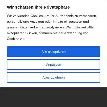
Wir schätzen Ihre Privatsphäre
Wir verwenden Cookies, um Ihr Surferlebnis zu verbessern,
personalisierte Anzeigen oder Inhalte einzusetzen und
RDKS.EXPERT
unseren Datenverkehr zu analysieren. Wenn Sie auf „Alle
akzeptieren" klicken, stimmen Sie der Anwendung von
TESTS, EXPERTEN-TIPPS RUND UM DAS THEMA RDKS UND
TPMS
Cookies zu.
Alle akzeptieren
Anpassen
Alles ablehnen