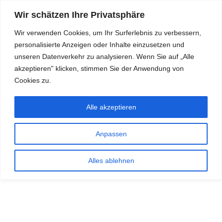
Wir schätzen Ihre Privatsphäre
Wir verwenden Cookies, um Ihr Surferlebnis zu verbessern,
personalisierte Anzeigen oder Inhalte einzusetzen und
RDKS.EXPERT
unseren Datenverkehr zu analysieren. Wenn Sie auf „Alle
akzeptieren" klicken, stimmen Sie der Anwendung von
TESTS, EXPERTEN-TIPPS RUND UM DAS THEMA RDKS UND
TPMS
Cookies zu.
Alle akzeptieren
Anpassen
Alles ablehnen