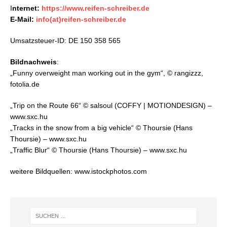
I
nternet:
https://www.reifen-schreiber.de
E-Mail:
info(at)reifen-schreiber.de
Umsatzsteuer-ID: DE 150 358 565
Bildnachweis
:
„Funny overweight man working out in the gym“, © rangizzz,
fotolia.de
„Trip on the Route 66“ © salsoul (COFFY | MOTIONDESIGN) –
www.sxc.hu
„Tracks in the snow from a big vehicle“ © Thoursie (Hans
Thoursie) – www.sxc.hu
„Traffic Blur“ © Thoursie (Hans Thoursie) – www.sxc.hu
weitere Bildquellen: www.istockphotos.com