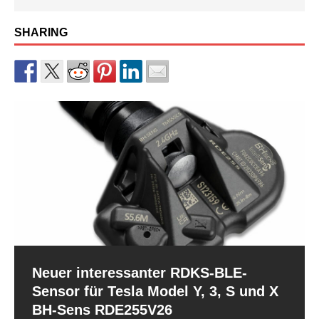
SHARING
RDKS-Sensor CUB BLE der 2.
Neuer interessanter RDKS-BLE-
Generation für Tesla Model 3 Facelift
Sensor für Tesla Model Y, 3, S und X
und Model Y
BH-Sens RDE255V26
Nachdem es mit dem BLE-Sensor der ersten