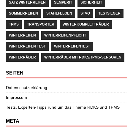
SATZ WINTERREIFEN
SEMPERIT
SICHERHEIT
SOMMERREIFEN
STAHLFELGEN
STVO
TESTSIEGER
TPMS
TRANSPORTER
WINTERKOMPLETTRÄDER
WINTERREIFEN
WINTERREIFENPFLICHT
WINTERREIFEN TEST
WINTERREIFENTEST
WINTERRÄDER
WINTERRÄDER MIT RDKS/TPMS-SENSOREN
SEITEN
Datenschutzerklärung
Impressum
Tests, Experten-Tipps rund um das Thema RDKS und TPMS
META