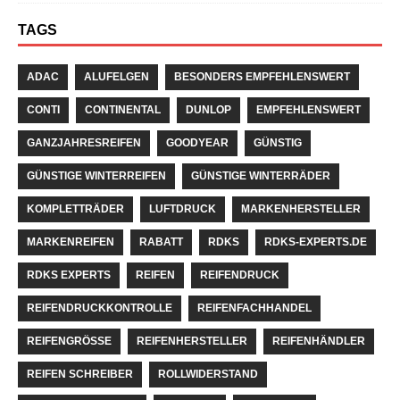
TAGS
ADAC
ALUFELGEN
BESONDERS EMPFEHLENSWERT
CONTI
CONTINENTAL
DUNLOP
EMPFEHLENSWERT
GANZJAHRESREIFEN
GOODYEAR
GÜNSTIG
GÜNSTIGE WINTERREIFEN
GÜNSTIGE WINTERRÄDER
KOMPLETTRÄDER
LUFTDRUCK
MARKENHERSTELLER
MARKENREIFEN
RABATT
RDKS
RDKS-EXPERTS.DE
RDKS EXPERTS
REIFEN
REIFENDRUCK
REIFENDRUCKKONTROLLE
REIFENFACHHANDEL
REIFENGRÖSSE
REIFENHERSTELLER
REIFENHÄNDLER
REIFEN SCHREIBER
ROLLWIDERSTAND