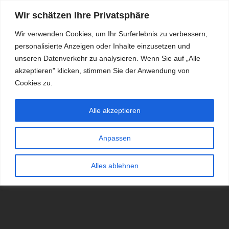
Wir schätzen Ihre Privatsphäre
Wir verwenden Cookies, um Ihr Surferlebnis zu verbessern,
personalisierte Anzeigen oder Inhalte einzusetzen und
RDKS.EXPERT
unseren Datenverkehr zu analysieren. Wenn Sie auf „Alle
akzeptieren" klicken, stimmen Sie der Anwendung von
TESTS, EXPERTEN-TIPPS RUND UM DAS THEMA RDKS UND
TPMS
Cookies zu.
Alle akzeptieren
Anpassen
Alles ablehnen