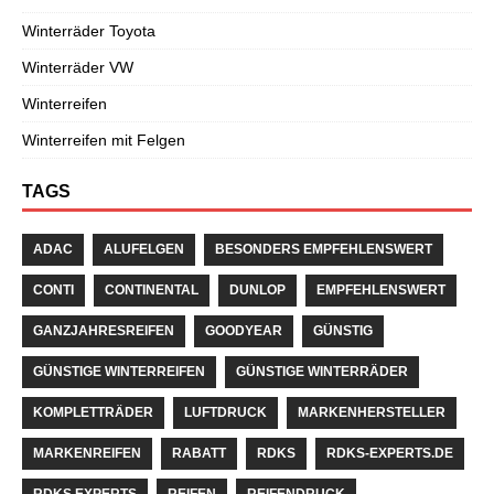
Winterräder Toyota
Winterräder VW
Winterreifen
Winterreifen mit Felgen
TAGS
ADAC
ALUFELGEN
BESONDERS EMPFEHLENSWERT
CONTI
CONTINENTAL
DUNLOP
EMPFEHLENSWERT
GANZJAHRESREIFEN
GOODYEAR
GÜNSTIG
GÜNSTIGE WINTERREIFEN
GÜNSTIGE WINTERRÄDER
KOMPLETTRÄDER
LUFTDRUCK
MARKENHERSTELLER
MARKENREIFEN
RABATT
RDKS
RDKS-EXPERTS.DE
RDKS EXPERTS
REIFEN
REIFENDRUCK