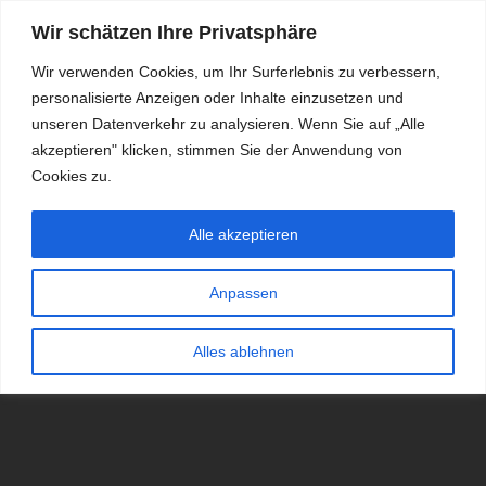
Wir schätzen Ihre Privatsphäre
Wir verwenden Cookies, um Ihr Surferlebnis zu verbessern,
personalisierte Anzeigen oder Inhalte einzusetzen und
RDKS.EXPERT
unseren Datenverkehr zu analysieren. Wenn Sie auf „Alle
akzeptieren" klicken, stimmen Sie der Anwendung von
TESTS, EXPERTEN-TIPPS RUND UM DAS THEMA RDKS UND
TPMS
Cookies zu.
Alle akzeptieren
Anpassen
Alles ablehnen