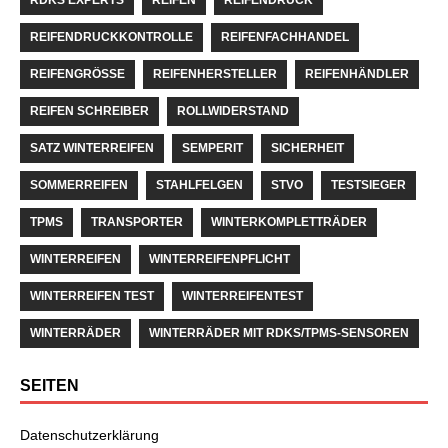
REIFENDRUCKKONTROLLE
REIFENFACHHANDEL
REIFENGRÖSSE
REIFENHERSTELLER
REIFENHÄNDLER
REIFEN SCHREIBER
ROLLWIDERSTAND
SATZ WINTERREIFEN
SEMPERIT
SICHERHEIT
SOMMERREIFEN
STAHLFELGEN
STVO
TESTSIEGER
TPMS
TRANSPORTER
WINTERKOMPLETTRÄDER
WINTERREIFEN
WINTERREIFENPFLICHT
WINTERREIFEN TEST
WINTERREIFENTEST
WINTERRÄDER
WINTERRÄDER MIT RDKS/TPMS-SENSOREN
SEITEN
Datenschutzerklärung