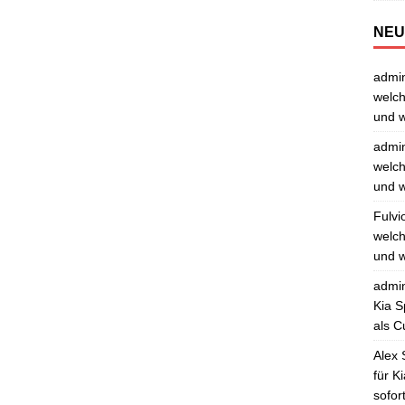
NEU
admi
welch
und w
admi
welch
und w
Fulvi
welch
und w
admi
Kia S
als C
Alex 
für K
sofor