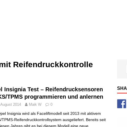
mit Reifendruckkontrolle
SHA
l Insignia Test – Reifendrucksensoren
S/TPMS programmieren und anlernen
 August 2014
Maik W
0
pel Insignia wird als Faceliftmodell seit 2013 mit aktivem
TPMS-Reifendruckkontrollsystem ausgeliefert. Bereits seit
iesen Jahres gibt es bei diesem Modell eine neue