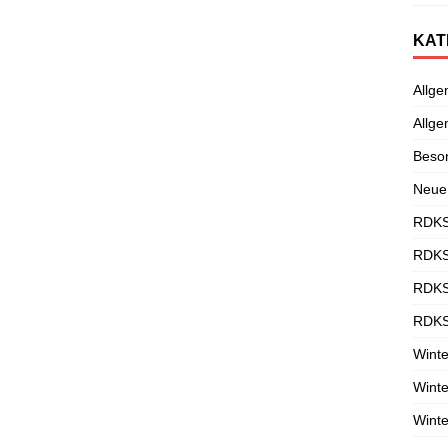
KAT
Allge
Allge
Beso
Neue
RDKS
RDKS
RDKS
RDKS
Winte
Winte
Winte