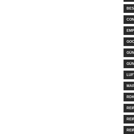
BES
CON
EMP
GO
GÜN
GÜN
LUF
MAR
RDK
REI
REI
REI