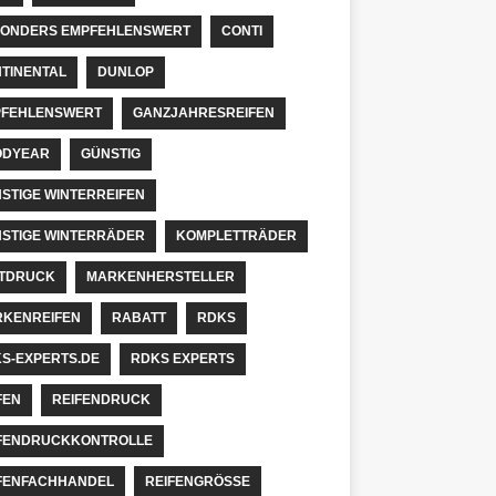
ONDERS EMPFEHLENSWERT
CONTI
TINENTAL
DUNLOP
FEHLENSWERT
GANZJAHRESREIFEN
ODYEAR
GÜNSTIG
STIGE WINTERREIFEN
STIGE WINTERRÄDER
KOMPLETTRÄDER
TDRUCK
MARKENHERSTELLER
KENREIFEN
RABATT
RDKS
S-EXPERTS.DE
RDKS EXPERTS
FEN
REIFENDRUCK
FENDRUCKKONTROLLE
FENFACHHANDEL
REIFENGRÖSSE