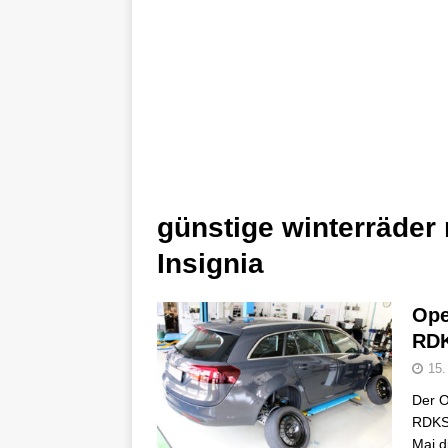
günstige winterräder 
Insignia
Ope
RDK
15.
Der O
RDKS/
Mai d