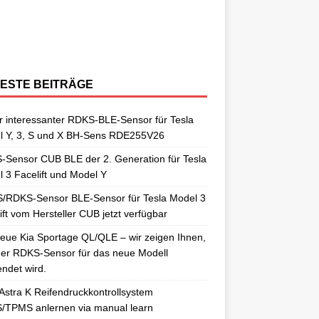
berraschungen gut. So auch als
[…]
ngelernt. Für diesen Anlernvorgang sind
issan Qashqai J11 berichtet. Nun
[…]
ensoren. Es wird hier der OE-RDKS
erschiedene Universal-RDKS Sensoren
ntsprechende Anlernwerkzeuge, wie
[…]
ensor VDO 52933-D9100 verwendet.
n. In unserem jüngsten RDKS-Test haben
…]
ir
[…]
ESTE BEITRÄGE
 interessanter RDKS-BLE-Sensor für Tesla
l Y, 3, S und X BH-Sens RDE255V26
Sensor CUB BLE der 2. Generation für Tesla
 3 Facelift und Model Y
/RDKS-Sensor BLE-Sensor für Tesla Model 3
ift vom Hersteller CUB jetzt verfügbar
eue Kia Sportage QL/QLE – wir zeigen Ihnen,
er RDKS-Sensor für das neue Modell
ndet wird.
Astra K Reifendruckkontrollsystem
/TPMS anlernen via manual learn