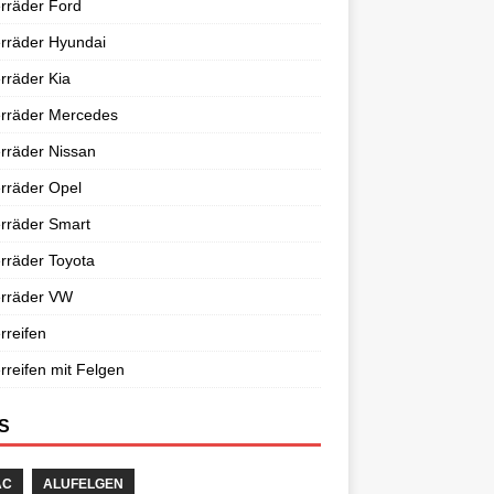
rräder Ford
rräder Hyundai
rräder Kia
erräder Mercedes
rräder Nissan
rräder Opel
rräder Smart
rräder Toyota
erräder VW
rreifen
rreifen mit Felgen
S
AC
ALUFELGEN