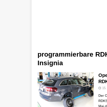
programmierbare RD
Insignia
Ope
RDK
15.
Der O
RDKS/
Mai d