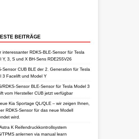
berraschungen gut. So auch als
[…]
ngelernt. Für diesen Anlernvorgang sind
issan Qashqai J11 berichtet. Nun
[…]
ensoren. Es wird hier der OE-RDKS
erschiedene Universal-RDKS Sensoren
ntsprechende Anlernwerkzeuge, wie
[…]
ensor VDO 52933-D9100 verwendet.
n. In unserem jüngsten RDKS-Test haben
…]
ir
[…]
ESTE BEITRÄGE
 interessanter RDKS-BLE-Sensor für Tesla
l Y, 3, S und X BH-Sens RDE255V26
Sensor CUB BLE der 2. Generation für Tesla
 3 Facelift und Model Y
/RDKS-Sensor BLE-Sensor für Tesla Model 3
ift vom Hersteller CUB jetzt verfügbar
eue Kia Sportage QL/QLE – wir zeigen Ihnen,
er RDKS-Sensor für das neue Modell
ndet wird.
Astra K Reifendruckkontrollsystem
/TPMS anlernen via manual learn