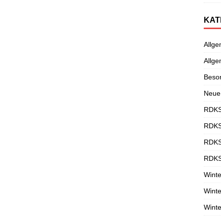
KAT
Allge
Allge
Beso
Neue
RDKS
RDKS
RDKS
RDKS
Winte
Winte
Winte