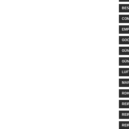
BES
CON
EMP
GO
GÜN
GÜN
LUF
MAR
RDK
REI
REI
REI