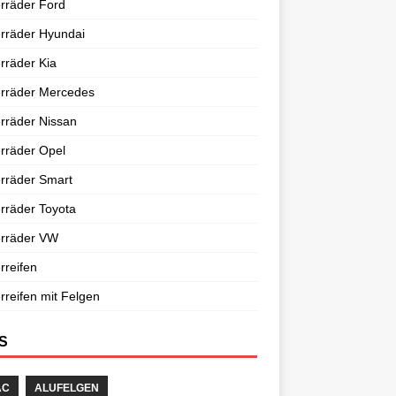
rräder Ford
rräder Hyundai
rräder Kia
erräder Mercedes
rräder Nissan
rräder Opel
rräder Smart
rräder Toyota
erräder VW
rreifen
rreifen mit Felgen
S
AC
ALUFELGEN