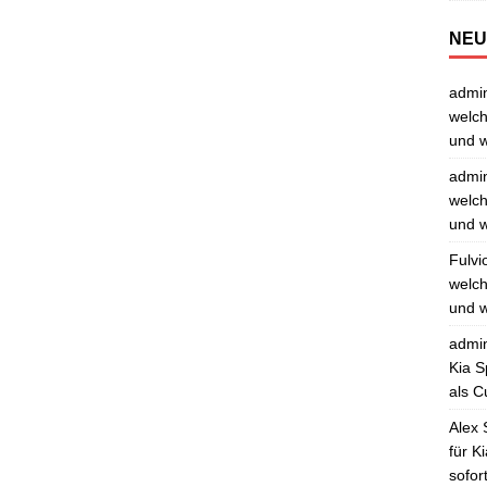
NEU
admi
welch
und w
admi
welch
und w
Fulvi
welch
und w
admi
Kia S
als C
Alex 
für K
sofor