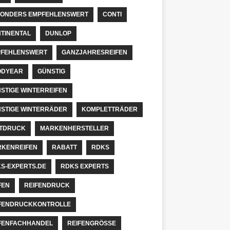
ONDERS EMPFEHLENSWERT
CONTI
TINENTAL
DUNLOP
FEHLENSWERT
GANZJAHRESREIFEN
ODYEAR
GÜNSTIG
STIGE WINTERREIFEN
STIGE WINTERRÄDER
KOMPLETTRÄDER
TDRUCK
MARKENHERSTELLER
KENREIFEN
RABATT
RDKS
S-EXPERTS.DE
RDKS EXPERTS
FEN
REIFENDRUCK
FENDRUCKKONTROLLE
FENFACHHANDEL
REIFENGRÖSSE