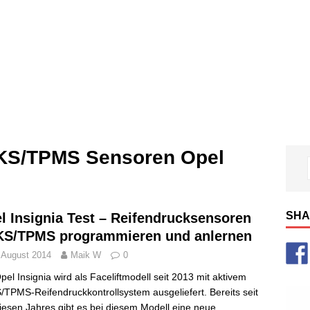
KS/TPMS Sensoren Opel
SHA
l Insignia Test – Reifendrucksensoren
S/TPMS programmieren und anlernen
 August 2014
Maik W
0
pel Insignia wird als Faceliftmodell seit 2013 mit aktivem
TPMS-Reifendruckkontrollsystem ausgeliefert. Bereits seit
iesen Jahres gibt es bei diesem Modell eine neue