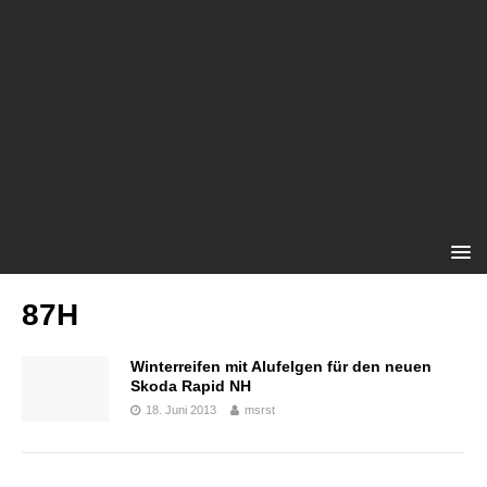
87H
Winterreifen mit Alufelgen für den neuen
Skoda Rapid NH
18. Juni 2013
msrst