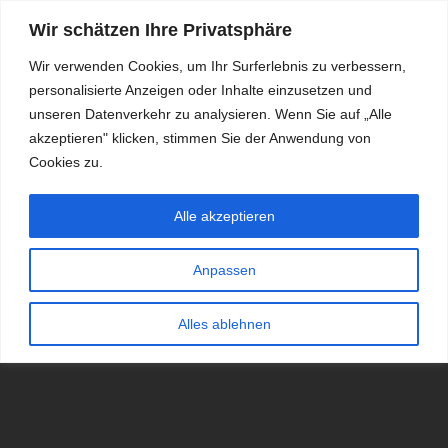
Wir schätzen Ihre Privatsphäre
Wir verwenden Cookies, um Ihr Surferlebnis zu verbessern,
personalisierte Anzeigen oder Inhalte einzusetzen und
RDKS.EXPERT
unseren Datenverkehr zu analysieren. Wenn Sie auf „Alle
akzeptieren" klicken, stimmen Sie der Anwendung von
TESTS, EXPERTEN-TIPPS RUND UM DAS THEMA RDKS UND
TPMS
Cookies zu.
Alle akzeptieren
Anpassen
Alles ablehnen