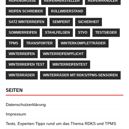
REIFENGRÖSSE
REIFENHERSTELLER
REIFENHÄNDLER
REIFEN SCHREIBER
ROLLWIDERSTAND
SATZ WINTERREIFEN
SEMPERIT
SICHERHEIT
SOMMERREIFEN
STAHLFELGEN
STVO
TESTSIEGER
TPMS
TRANSPORTER
WINTERKOMPLETTRÄDER
WINTERREIFEN
WINTERREIFENPFLICHT
WINTERREIFEN TEST
WINTERREIFENTEST
WINTERRÄDER
WINTERRÄDER MIT RDKS/TPMS-SENSOREN
SEITEN
Datenschutzerklärung
Impressum
Tests, Experten-Tipps rund um das Thema RDKS und TPMS