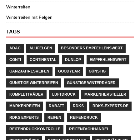
Winterreifen
Winterreifen mit Felgen
TAGS
ADAC
ALUFELGEN
BESONDERS EMPFEHLENSWERT
CONTI
CONTINENTAL
DUNLOP
EMPFEHLENSWERT
GANZJAHRESREIFEN
GOODYEAR
GÜNSTIG
GÜNSTIGE WINTERREIFEN
GÜNSTIGE WINTERRÄDER
KOMPLETTRÄDER
LUFTDRUCK
MARKENHERSTELLER
MARKENREIFEN
RABATT
RDKS
RDKS-EXPERTS.DE
RDKS EXPERTS
REIFEN
REIFENDRUCK
REIFENDRUCKKONTROLLE
REIFENFACHHANDEL