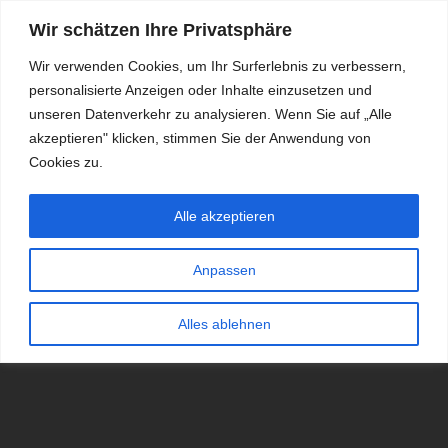
Wir schätzen Ihre Privatsphäre
Wir verwenden Cookies, um Ihr Surferlebnis zu verbessern,
personalisierte Anzeigen oder Inhalte einzusetzen und
RDKS.EXPERT
unseren Datenverkehr zu analysieren. Wenn Sie auf „Alle
akzeptieren" klicken, stimmen Sie der Anwendung von
TESTS, EXPERTEN-TIPPS RUND UM DAS THEMA RDKS UND
TPMS
Cookies zu.
Alle akzeptieren
Anpassen
Alles ablehnen