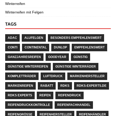
Winterreifen
Winterreifen mit Felgen
TAGS
ADAC
ALUFELGEN
BESONDERS EMPFEHLENSWERT
CONTI
CONTINENTAL
DUNLOP
EMPFEHLENSWERT
GANZJAHRESREIFEN
GOODYEAR
GÜNSTIG
GÜNSTIGE WINTERREIFEN
GÜNSTIGE WINTERRÄDER
KOMPLETTRÄDER
LUFTDRUCK
MARKENHERSTELLER
MARKENREIFEN
RABATT
RDKS
RDKS-EXPERTS.DE
RDKS EXPERTS
REIFEN
REIFENDRUCK
REIFENDRUCKKONTROLLE
REIFENFACHHANDEL
REIFENGRÖSSE
REIFENHERSTELLER
REIFENHÄNDLER