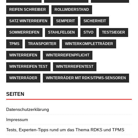
REIFEN SCHREIBER
ROLLWIDERSTAND
SATZ WINTERREIFEN
SEMPERIT
SICHERHEIT
SOMMERREIFEN
STAHLFELGEN
STVO
TESTSIEGER
TPMS
TRANSPORTER
WINTERKOMPLETTRÄDER
WINTERREIFEN
WINTERREIFENPFLICHT
WINTERREIFEN TEST
WINTERREIFENTEST
WINTERRÄDER
WINTERRÄDER MIT RDKS/TPMS-SENSOREN
SEITEN
Datenschutzerklärung
Impressum
Tests, Experten-Tipps rund um das Thema RDKS und TPMS