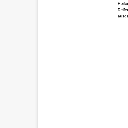
Reife
Reife
ausge