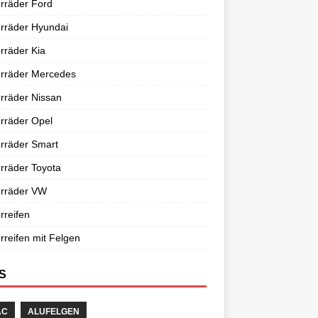
rräder Ford
rräder Hyundai
rräder Kia
erräder Mercedes
rräder Nissan
rräder Opel
rräder Smart
rräder Toyota
erräder VW
rreifen
rreifen mit Felgen
S
AC
ALUFELGEN