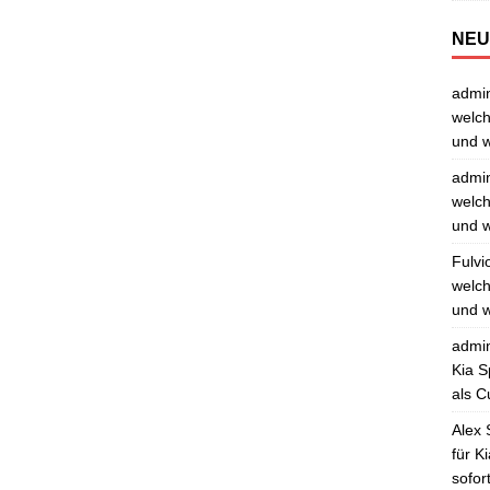
NEU
admi
welch
und w
admi
welch
und w
Fulvi
welch
und w
admi
Kia S
als C
Alex 
für K
sofor