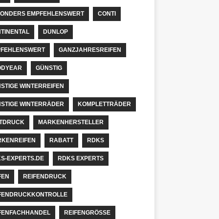
ONDERS EMPFEHLENSWERT
CONTI
TINENTAL
DUNLOP
FEHLENSWERT
GANZJAHRESREIFEN
ODYEAR
GÜNSTIG
STIGE WINTERREIFEN
STIGE WINTERRÄDER
KOMPLETTRÄDER
TDRUCK
MARKENHERSTELLER
KENREIFEN
RABATT
RDKS
S-EXPERTS.DE
RDKS EXPERTS
FEN
REIFENDRUCK
FENDRUCKKONTROLLE
FENFACHHANDEL
REIFENGRÖSSE