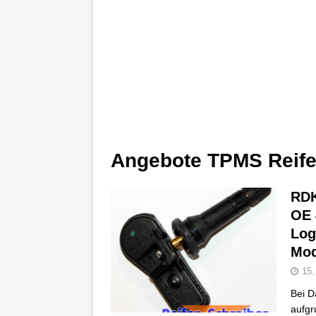
Angebote TPMS Reife
RDK
OE 
Log
Mod
15.
Bei D
aufgr