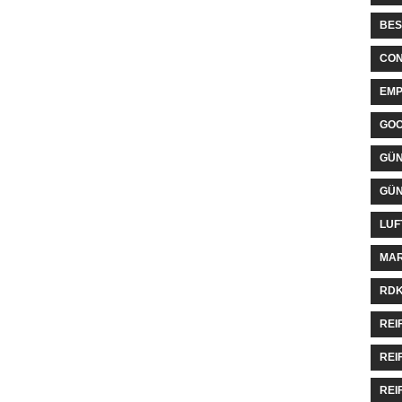
BES
CON
EMP
GO
GÜN
GÜN
LUF
MAR
RDK
REI
REI
REI