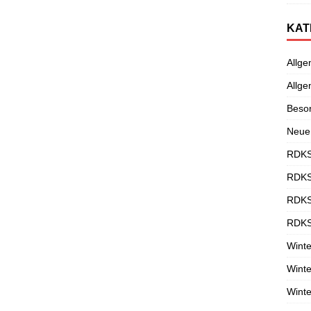
KAT
Allge
Allge
Beso
Neue
RDKS
RDKS
RDKS
RDKS
Winte
Winte
Winte