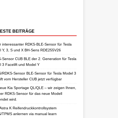
berraschungen gut. So auch als
[…]
ngelernt. Für diesen Anlernvorgang sind
issan Qashqai J11 berichtet. Nun
[…]
ensoren. Es wird hier der OE-RDKS
erschiedene Universal-RDKS Sensoren
ntsprechende Anlernwerkzeuge, wie
[…]
ensor VDO 52933-D9100 verwendet.
n. In unserem jüngsten RDKS-Test haben
…]
ir
[…]
ESTE BEITRÄGE
 interessanter RDKS-BLE-Sensor für Tesla
l Y, 3, S und X BH-Sens RDE255V26
Sensor CUB BLE der 2. Generation für Tesla
 3 Facelift und Model Y
/RDKS-Sensor BLE-Sensor für Tesla Model 3
ift vom Hersteller CUB jetzt verfügbar
eue Kia Sportage QL/QLE – wir zeigen Ihnen,
er RDKS-Sensor für das neue Modell
ndet wird.
Astra K Reifendruckkontrollsystem
/TPMS anlernen via manual learn