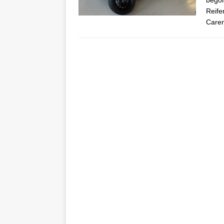
begon
Reife
Care