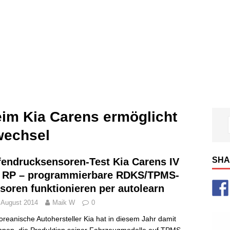
eim Kia Carens ermöglicht
wechsel
SHA
fendrucksensoren-Test Kia Carens IV
 RP – programmierbare RDKS/TPMS-
soren funktionieren per autolearn
 August 2014
Maik W
0
oreanische Autohersteller Kia hat in diesem Jahr damit