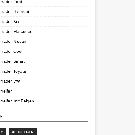
rräder Ford
rräder Hyundai
rräder Kia
erräder Mercedes
rräder Nissan
rräder Opel
rräder Smart
rräder Toyota
erräder VW
rreifen
rreifen mit Felgen
S
AC
ALUFELGEN