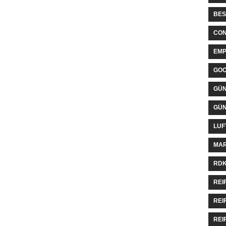
BES
CON
EMP
GO
GÜN
GÜN
LUF
MAR
RDK
REI
REI
REI