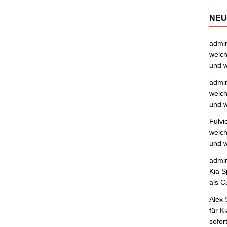
NEU
admi
welch
und w
admi
welch
und w
Fulvi
welch
und w
admi
Kia S
als C
Alex 
für K
sofor