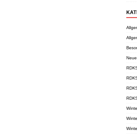
KAT
Allge
Allge
Beso
Neue
RDKS
RDKS
RDKS
RDKS
Winte
Winte
Winte