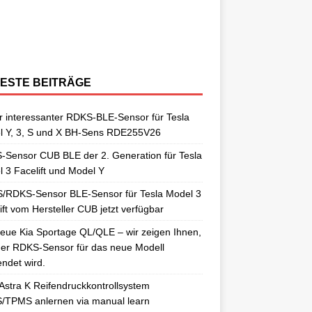
berraschungen gut. So auch als
[…]
ngelernt. Für diesen Anlernvorgang sind
issan Qashqai J11 berichtet. Nun
[…]
ensoren. Es wird hier der OE-RDKS
erschiedene Universal-RDKS Sensoren
ntsprechende Anlernwerkzeuge, wie
[…]
ensor VDO 52933-D9100 verwendet.
n. In unserem jüngsten RDKS-Test haben
…]
ir
[…]
ESTE BEITRÄGE
 interessanter RDKS-BLE-Sensor für Tesla
l Y, 3, S und X BH-Sens RDE255V26
Sensor CUB BLE der 2. Generation für Tesla
 3 Facelift und Model Y
/RDKS-Sensor BLE-Sensor für Tesla Model 3
ift vom Hersteller CUB jetzt verfügbar
eue Kia Sportage QL/QLE – wir zeigen Ihnen,
er RDKS-Sensor für das neue Modell
ndet wird.
Astra K Reifendruckkontrollsystem
/TPMS anlernen via manual learn