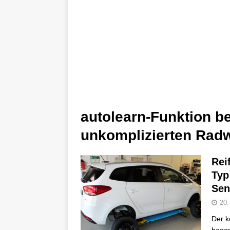
autolearn-Funktion b
unkomplizierten Rad
Rei
Typ
Sen
20.
Der k