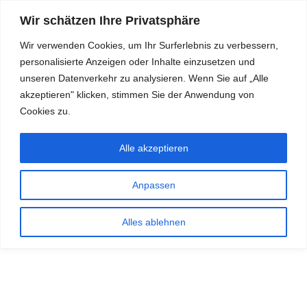
Wir schätzen Ihre Privatsphäre
Wir verwenden Cookies, um Ihr Surferlebnis zu verbessern,
personalisierte Anzeigen oder Inhalte einzusetzen und
RDKS.EXPERT
unseren Datenverkehr zu analysieren. Wenn Sie auf „Alle
akzeptieren" klicken, stimmen Sie der Anwendung von
TESTS, EXPERTEN-TIPPS RUND UM DAS THEMA RDKS UND
TPMS
Cookies zu.
Alle akzeptieren
Anpassen
Alles ablehnen