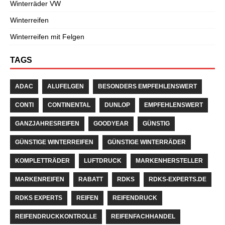
Winterräder VW
Winterreifen
Winterreifen mit Felgen
TAGS
ADAC
ALUFELGEN
BESONDERS EMPFEHLENSWERT
CONTI
CONTINENTAL
DUNLOP
EMPFEHLENSWERT
GANZJAHRESREIFEN
GOODYEAR
GÜNSTIG
GÜNSTIGE WINTERREIFEN
GÜNSTIGE WINTERRÄDER
KOMPLETTRÄDER
LUFTDRUCK
MARKENHERSTELLER
MARKENREIFEN
RABATT
RDKS
RDKS-EXPERTS.DE
RDKS EXPERTS
REIFEN
REIFENDRUCK
REIFENDRUCKKONTROLLE
REIFENFACHHANDEL