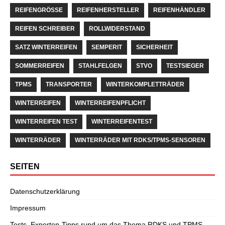
REIFENGRÖSSE
REIFENHERSTELLER
REIFENHÄNDLER
REIFEN SCHREIBER
ROLLWIDERSTAND
SATZ WINTERREIFEN
SEMPERIT
SICHERHEIT
SOMMERREIFEN
STAHLFELGEN
STVO
TESTSIEGER
TPMS
TRANSPORTER
WINTERKOMPLETTRÄDER
WINTERREIFEN
WINTERREIFENPFLICHT
WINTERREIFEN TEST
WINTERREIFENTEST
WINTERRÄDER
WINTERRÄDER MIT RDKS/TPMS-SENSOREN
SEITEN
Datenschutzerklärung
Impressum
Tests, Experten-Tipps rund um das Thema RDKS und TPMS