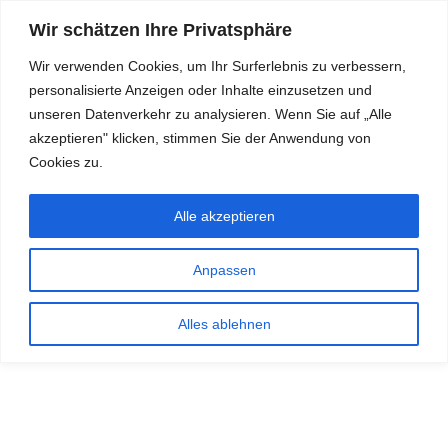
Wir schätzen Ihre Privatsphäre
Wir verwenden Cookies, um Ihr Surferlebnis zu verbessern,
personalisierte Anzeigen oder Inhalte einzusetzen und
RDKS.EXPERT
unseren Datenverkehr zu analysieren. Wenn Sie auf „Alle
akzeptieren" klicken, stimmen Sie der Anwendung von
TESTS, EXPERTEN-TIPPS RUND UM DAS THEMA RDKS UND
TPMS
Cookies zu.
Alle akzeptieren
Anpassen
Alles ablehnen