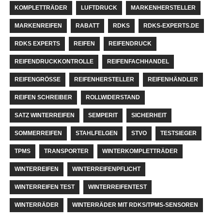
KOMPLETTRÄDER
LUFTDRUCK
MARKENHERSTELLER
MARKENREIFEN
RABATT
RDKS
RDKS-EXPERTS.DE
RDKS EXPERTS
REIFEN
REIFENDRUCK
REIFENDRUCKKONTROLLE
REIFENFACHHANDEL
REIFENGRÖSSE
REIFENHERSTELLER
REIFENHÄNDLER
REIFEN SCHREIBER
ROLLWIDERSTAND
SATZ WINTERREIFEN
SEMPERIT
SICHERHEIT
SOMMERREIFEN
STAHLFELGEN
STVO
TESTSIEGER
TPMS
TRANSPORTER
WINTERKOMPLETTRÄDER
WINTERREIFEN
WINTERREIFENPFLICHT
WINTERREIFEN TEST
WINTERREIFENTEST
WINTERRÄDER
WINTERRÄDER MIT RDKS/TPMS-SENSOREN