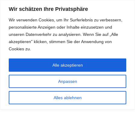
Wir schätzen Ihre Privatsphäre
Wir verwenden Cookies, um Ihr Surferlebnis zu verbessern,
personalisierte Anzeigen oder Inhalte einzusetzen und
RDKS.EXPERT
unseren Datenverkehr zu analysieren. Wenn Sie auf „Alle
akzeptieren" klicken, stimmen Sie der Anwendung von
TESTS, EXPERTEN-TIPPS RUND UM DAS THEMA RDKS UND
TPMS
Cookies zu.
Alle akzeptieren
Anpassen
Alles ablehnen