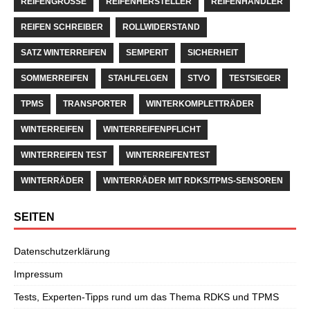
REIFENGRÖSSE
REIFENHERSTELLER
REIFENHÄNDLER
REIFEN SCHREIBER
ROLLWIDERSTAND
SATZ WINTERREIFEN
SEMPERIT
SICHERHEIT
SOMMERREIFEN
STAHLFELGEN
STVO
TESTSIEGER
TPMS
TRANSPORTER
WINTERKOMPLETTRÄDER
WINTERREIFEN
WINTERREIFENPFLICHT
WINTERREIFEN TEST
WINTERREIFENTEST
WINTERRÄDER
WINTERRÄDER MIT RDKS/TPMS-SENSOREN
SEITEN
Datenschutzerklärung
Impressum
Tests, Experten-Tipps rund um das Thema RDKS und TPMS