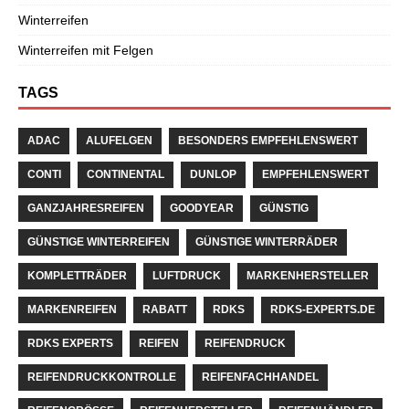
Winterreifen
Winterreifen mit Felgen
TAGS
ADAC
ALUFELGEN
BESONDERS EMPFEHLENSWERT
CONTI
CONTINENTAL
DUNLOP
EMPFEHLENSWERT
GANZJAHRESREIFEN
GOODYEAR
GÜNSTIG
GÜNSTIGE WINTERREIFEN
GÜNSTIGE WINTERRÄDER
KOMPLETTRÄDER
LUFTDRUCK
MARKENHERSTELLER
MARKENREIFEN
RABATT
RDKS
RDKS-EXPERTS.DE
RDKS EXPERTS
REIFEN
REIFENDRUCK
REIFENDRUCKKONTROLLE
REIFENFACHHANDEL