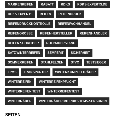
MARKENREIFEN
RABATT
RDKS
RDKS-EXPERTS.DE
RDKS EXPERTS
REIFEN
REIFENDRUCK
REIFENDRUCKKONTROLLE
REIFENFACHHANDEL
REIFENGRÖSSE
REIFENHERSTELLER
REIFENHÄNDLER
REIFEN SCHREIBER
ROLLWIDERSTAND
SATZ WINTERREIFEN
SEMPERIT
SICHERHEIT
SOMMERREIFEN
STAHLFELGEN
STVO
TESTSIEGER
TPMS
TRANSPORTER
WINTERKOMPLETTRÄDER
WINTERREIFEN
WINTERREIFENPFLICHT
WINTERREIFEN TEST
WINTERREIFENTEST
WINTERRÄDER
WINTERRÄDER MIT RDKS/TPMS-SENSOREN
SEITEN