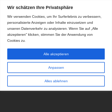
Wir schätzen Ihre Privatsphäre
Wir verwenden Cookies, um Ihr Surferlebnis zu verbessern,
personalisierte Anzeigen oder Inhalte einzusetzen und
RDKS.EXPERT
unseren Datenverkehr zu analysieren. Wenn Sie auf „Alle
akzeptieren" klicken, stimmen Sie der Anwendung von
TESTS, EXPERTEN-TIPPS RUND UM DAS THEMA RDKS UND
TPMS
Cookies zu.
Alle akzeptieren
Anpassen
Alles ablehnen