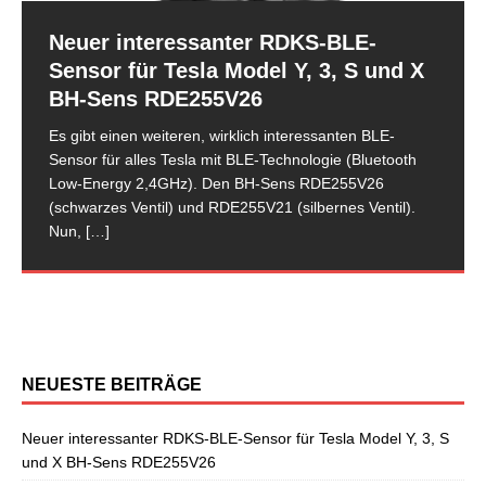
RDKS-Sensor CUB BLE der 2.
Neuer interessanter RDKS-BLE-
Generation für Tesla Model 3 Facelift
Sensor für Tesla Model Y, 3, S und X
und Model Y
BH-Sens RDE255V26
Nachdem es mit dem BLE-Sensor der ersten
TPMS/RDKS-Sensor BLE-Sensor für
Opel Astra K
TPMS-Sensoren beim neuen Hyundai
RDKS-Test Renault Kadjar – Cub
Der neue Kia Sportage QL/QLE – wir
Opel Karl TPMS-Sensoren erfolgreich
Generation des Herstellers CUB einige Ausfälle und
Es gibt einen weiteren, wirklich interessanten BLE-
Tesla Model 3 Facelift vom Hersteller
Reifendruckkontrollsystem
Tucson programmieren anlernen –
Unisensoren erfolgreich
zeigen Ihnen, welcher RDKS-Sensor
programmieren und anlernen mit
Störungen gegeben hatte, ist nun eine überarbeitete 2.
Sensor für alles Tesla mit BLE-Technologie (Bluetooth
CUB jetzt verfügbar
RDKS/TPMS anlernen via manual
unser Test
programmiert und angelernt
für das neue Modell verwendet wird.
Bartec Tech500
Generation des Bluetooth-Sensors
[…]
Low-Energy 2,4GHz). Den BH-Sens RDE255V26
learn
(schwarzes Ventil) und RDE255V21 (silbernes Ventil).
RDKS CUB BLE-Sensor silber für Tesla Model 3 Facelift
In diesem Monat ist der neue Hyundai Tucson Typ
In unserem Beitrag vom 5. Mai 2015 haben wir ja
Der neue Sportage besitzt wie die meisten Kia-Modelle
Die Firma Bartec Auto ID bietet aktuell für den neuen
Nun,
[…]
und Model Y VS-62T039Q Tesla ist ja bekanntlich
TL/TLE auf dem Markt gekommen. Der neue Tucson
bereits über den neuen Renault Kadjar und seiner
ein aktivies Reifendruckkontrollsystem mit RDKS-
Opel Karl schon Programmiermöglichkeiten für
Wie auch schon vom Vorgängermodell bekannt, wird
immer für Überraschungen gut. So auch als
[…]
löst den Hyundai iX35 im begehrten SUV-Segment ab,
Verwandtschaft zum Nissan Qashqai J11 berichtet. Nun
Sensoren. Es wird hier der OE-RDKS Sensor VDO
verschiedene Universal-RDKS Sensoren an. In unserem
beim neuen Opel Astra K das Reifendruckkontrollsystem
[…]
[…]
52933-D9100 verwendet.
jüngsten RDKS-Test haben wir
[…]
[…]
via manual learn angelernt. Für diesen Anlernvorgang
sind entsprechende Anlernwerkzeuge, wie
[…]
NEUESTE BEITRÄGE
Neuer interessanter RDKS-BLE-Sensor für Tesla Model Y, 3, S
und X BH-Sens RDE255V26