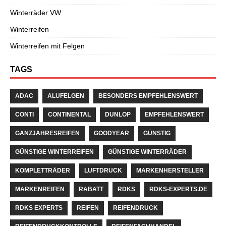
Winterräder VW
Winterreifen
Winterreifen mit Felgen
TAGS
ADAC
ALUFELGEN
BESONDERS EMPFEHLENSWERT
CONTI
CONTINENTAL
DUNLOP
EMPFEHLENSWERT
GANZJAHRESREIFEN
GOODYEAR
GÜNSTIG
GÜNSTIGE WINTERREIFEN
GÜNSTIGE WINTERRÄDER
KOMPLETTRÄDER
LUFTDRUCK
MARKENHERSTELLER
MARKENREIFEN
RABATT
RDKS
RDKS-EXPERTS.DE
RDKS EXPERTS
REIFEN
REIFENDRUCK