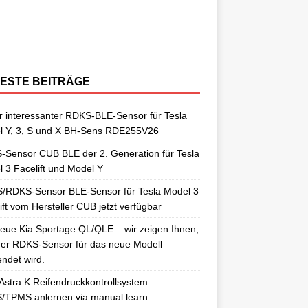
berraschungen gut. So auch als
[…]
ngelernt. Für diesen Anlernvorgang sind
issan Qashqai J11 berichtet. Nun
[…]
ensoren. Es wird hier der OE-RDKS
erschiedene Universal-RDKS Sensoren
ntsprechende Anlernwerkzeuge, wie
[…]
ensor VDO 52933-D9100 verwendet.
n. In unserem jüngsten RDKS-Test haben
…]
ir
[…]
ESTE BEITRÄGE
 interessanter RDKS-BLE-Sensor für Tesla
l Y, 3, S und X BH-Sens RDE255V26
Sensor CUB BLE der 2. Generation für Tesla
 3 Facelift und Model Y
/RDKS-Sensor BLE-Sensor für Tesla Model 3
ift vom Hersteller CUB jetzt verfügbar
eue Kia Sportage QL/QLE – wir zeigen Ihnen,
er RDKS-Sensor für das neue Modell
ndet wird.
Astra K Reifendruckkontrollsystem
/TPMS anlernen via manual learn