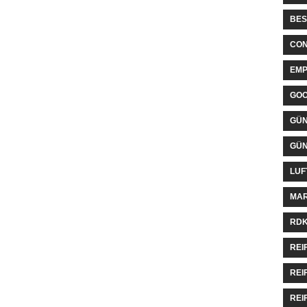
BES
CON
EMP
GO
GÜN
GÜN
LUF
MAR
RDK
REI
REI
REI