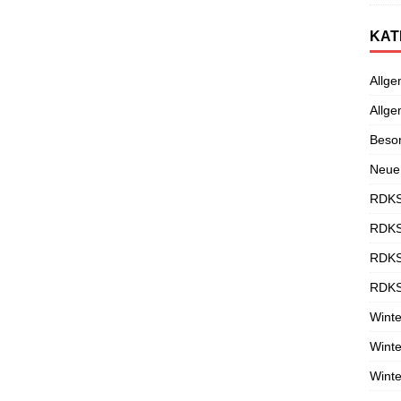
KAT
Allge
Allge
Beso
Neue
RDKS
RDKS
RDKS
RDKS
Winte
Winte
Winte