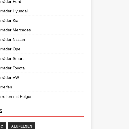
rräder Ford
rräder Hyundai
rräder Kia
erräder Mercedes
rräder Nissan
rräder Opel
rräder Smart
rräder Toyota
erräder VW
rreifen
rreifen mit Felgen
S
AC
ALUFELGEN