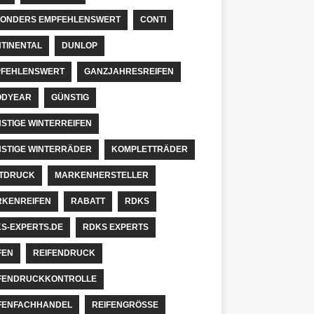
ONDERS EMPFEHLENSWERT
CONTI
TINENTAL
DUNLOP
FEHLENSWERT
GANZJAHRESREIFEN
ODYEAR
GÜNSTIG
STIGE WINTERREIFEN
STIGE WINTERRÄDER
KOMPLETTRÄDER
TDRUCK
MARKENHERSTELLER
KENREIFEN
RABATT
RDKS
S-EXPERTS.DE
RDKS EXPERTS
FEN
REIFENDRUCK
FENDRUCKKONTROLLE
FENFACHHANDEL
REIFENGRÖSSE