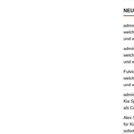
NEU
admi
welch
und w
admi
welch
und w
Fulvi
welch
und w
admi
Kia S
als C
Alex 
für K
sofor