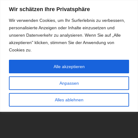
Wir schätzen Ihre Privatsphäre
Wir verwenden Cookies, um Ihr Surferlebnis zu verbessern,
personalisierte Anzeigen oder Inhalte einzusetzen und
RDKS.EXPERT
unseren Datenverkehr zu analysieren. Wenn Sie auf „Alle
akzeptieren" klicken, stimmen Sie der Anwendung von
TESTS, EXPERTEN-TIPPS RUND UM DAS THEMA RDKS UND
TPMS
Cookies zu.
Alle akzeptieren
Anpassen
Alles ablehnen