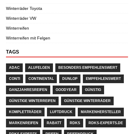
Winterräder Toyota
Winterräder VW
Winterreifen
Winterreifen mit Felgen
TAGS
ADAC
ALUFELGEN
BESONDERS EMPFEHLENSWERT
CONTI
CONTINENTAL
DUNLOP
EMPFEHLENSWERT
GANZJAHRESREIFEN
GOODYEAR
GÜNSTIG
GÜNSTIGE WINTERREIFEN
GÜNSTIGE WINTERRÄDER
KOMPLETTRÄDER
LUFTDRUCK
MARKENHERSTELLER
MARKENREIFEN
RABATT
RDKS
RDKS-EXPERTS.DE
RDKS EXPERTS
REIFEN
REIFENDRUCK