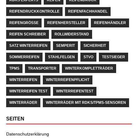
REIFENDRUCKKONTROLLE
REIFENFACHHANDEL
REIFENGRÖSSE
REIFENHERSTELLER
REIFENHÄNDLER
REIFEN SCHREIBER
ROLLWIDERSTAND
SATZ WINTERREIFEN
SEMPERIT
SICHERHEIT
SOMMERREIFEN
STAHLFELGEN
STVO
TESTSIEGER
TPMS
TRANSPORTER
WINTERKOMPLETTRÄDER
WINTERREIFEN
WINTERREIFENPFLICHT
WINTERREIFEN TEST
WINTERREIFENTEST
WINTERRÄDER
WINTERRÄDER MIT RDKS/TPMS-SENSOREN
SEITEN
Datenschutzerklärung