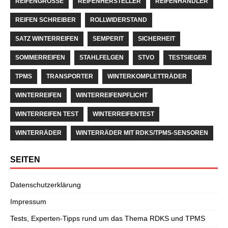
REIFENGRÖSSE
REIFENHERSTELLER
REIFENHÄNDLER
REIFEN SCHREIBER
ROLLWIDERSTAND
SATZ WINTERREIFEN
SEMPERIT
SICHERHEIT
SOMMERREIFEN
STAHLFELGEN
STVO
TESTSIEGER
TPMS
TRANSPORTER
WINTERKOMPLETTRÄDER
WINTERREIFEN
WINTERREIFENPFLICHT
WINTERREIFEN TEST
WINTERREIFENTEST
WINTERRÄDER
WINTERRÄDER MIT RDKS/TPMS-SENSOREN
SEITEN
Datenschutzerklärung
Impressum
Tests, Experten-Tipps rund um das Thema RDKS und TPMS