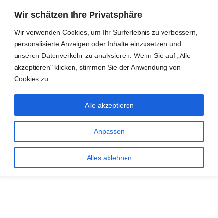
Wir schätzen Ihre Privatsphäre
Wir verwenden Cookies, um Ihr Surferlebnis zu verbessern,
personalisierte Anzeigen oder Inhalte einzusetzen und
RDKS.EXPERT
unseren Datenverkehr zu analysieren. Wenn Sie auf „Alle
akzeptieren" klicken, stimmen Sie der Anwendung von
TESTS, EXPERTEN-TIPPS RUND UM DAS THEMA RDKS UND
TPMS
Cookies zu.
Alle akzeptieren
Anpassen
Alles ablehnen