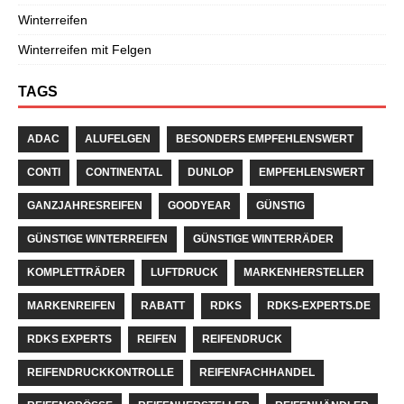
Winterreifen
Winterreifen mit Felgen
TAGS
ADAC
ALUFELGEN
BESONDERS EMPFEHLENSWERT
CONTI
CONTINENTAL
DUNLOP
EMPFEHLENSWERT
GANZJAHRESREIFEN
GOODYEAR
GÜNSTIG
GÜNSTIGE WINTERREIFEN
GÜNSTIGE WINTERRÄDER
KOMPLETTRÄDER
LUFTDRUCK
MARKENHERSTELLER
MARKENREIFEN
RABATT
RDKS
RDKS-EXPERTS.DE
RDKS EXPERTS
REIFEN
REIFENDRUCK
REIFENDRUCKKONTROLLE
REIFENFACHHANDEL