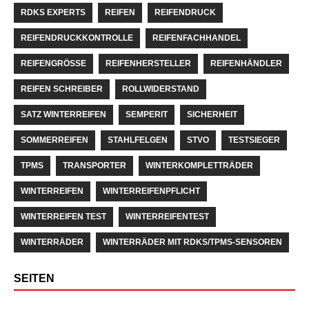
RDKS EXPERTS
REIFEN
REIFENDRUCK
REIFENDRUCKKONTROLLE
REIFENFACHHANDEL
REIFENGRÖSSE
REIFENHERSTELLER
REIFENHÄNDLER
REIFEN SCHREIBER
ROLLWIDERSTAND
SATZ WINTERREIFEN
SEMPERIT
SICHERHEIT
SOMMERREIFEN
STAHLFELGEN
STVO
TESTSIEGER
TPMS
TRANSPORTER
WINTERKOMPLETTRÄDER
WINTERREIFEN
WINTERREIFENPFLICHT
WINTERREIFEN TEST
WINTERREIFENTEST
WINTERRÄDER
WINTERRÄDER MIT RDKS/TPMS-SENSOREN
SEITEN