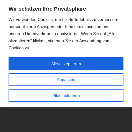
Wir schätzen Ihre Privatsphäre
Wir verwenden Cookies, um Ihr Surferlebnis zu verbessern,
personalisierte Anzeigen oder Inhalte einzusetzen und
RDKS.EXPERT
unseren Datenverkehr zu analysieren. Wenn Sie auf „Alle
akzeptieren" klicken, stimmen Sie der Anwendung von
TESTS, EXPERTEN-TIPPS RUND UM DAS THEMA RDKS UND
TPMS
Cookies zu.
Alle akzeptieren
Anpassen
Alles ablehnen