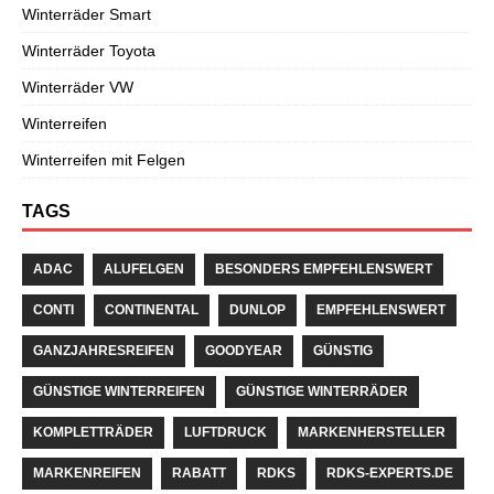
Winterräder Smart
Winterräder Toyota
Winterräder VW
Winterreifen
Winterreifen mit Felgen
TAGS
ADAC
ALUFELGEN
BESONDERS EMPFEHLENSWERT
CONTI
CONTINENTAL
DUNLOP
EMPFEHLENSWERT
GANZJAHRESREIFEN
GOODYEAR
GÜNSTIG
GÜNSTIGE WINTERREIFEN
GÜNSTIGE WINTERRÄDER
KOMPLETTRÄDER
LUFTDRUCK
MARKENHERSTELLER
MARKENREIFEN
RABATT
RDKS
RDKS-EXPERTS.DE