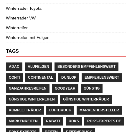
Winterräder Toyota
Winterräder VW
Winterreifen
Winterreifen mit Felgen
TAGS
ADAC
ALUFELGEN
BESONDERS EMPFEHLENSWERT
CONTI
CONTINENTAL
DUNLOP
EMPFEHLENSWERT
GANZJAHRESREIFEN
GOODYEAR
GÜNSTIG
GÜNSTIGE WINTERREIFEN
GÜNSTIGE WINTERRÄDER
KOMPLETTRÄDER
LUFTDRUCK
MARKENHERSTELLER
MARKENREIFEN
RABATT
RDKS
RDKS-EXPERTS.DE
RDKS EXPERTS
REIFEN
REIFENDRUCK