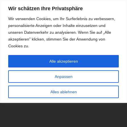
Wir schätzen Ihre Privatsphäre
Wir verwenden Cookies, um Ihr Surferlebnis zu verbessern,
personalisierte Anzeigen oder Inhalte einzusetzen und
RDKS.EXPERT
unseren Datenverkehr zu analysieren. Wenn Sie auf „Alle
akzeptieren" klicken, stimmen Sie der Anwendung von
TESTS, EXPERTEN-TIPPS RUND UM DAS THEMA RDKS UND
TPMS
Cookies zu.
Alle akzeptieren
Anpassen
Alles ablehnen