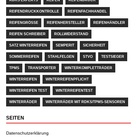
REIFENDRUCKKONTROLLE
REIFENFACHHANDEL
REIFENGRÖSSE
REIFENHERSTELLER
REIFENHÄNDLER
REIFEN SCHREIBER
ROLLWIDERSTAND
SATZ WINTERREIFEN
SEMPERIT
SICHERHEIT
SOMMERREIFEN
STAHLFELGEN
STVO
TESTSIEGER
TPMS
TRANSPORTER
WINTERKOMPLETTRÄDER
WINTERREIFEN
WINTERREIFENPFLICHT
WINTERREIFEN TEST
WINTERREIFENTEST
WINTERRÄDER
WINTERRÄDER MIT RDKS/TPMS-SENSOREN
SEITEN
Datenschutzerklärung