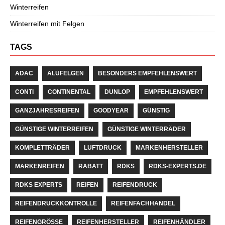
Winterreifen
Winterreifen mit Felgen
TAGS
ADAC
ALUFELGEN
BESONDERS EMPFEHLENSWERT
CONTI
CONTINENTAL
DUNLOP
EMPFEHLENSWERT
GANZJAHRESREIFEN
GOODYEAR
GÜNSTIG
GÜNSTIGE WINTERREIFEN
GÜNSTIGE WINTERRÄDER
KOMPLETTRÄDER
LUFTDRUCK
MARKENHERSTELLER
MARKENREIFEN
RABATT
RDKS
RDKS-EXPERTS.DE
RDKS EXPERTS
REIFEN
REIFENDRUCK
REIFENDRUCKKONTROLLE
REIFENFACHHANDEL
REIFENGRÖSSE
REIFENHERSTELLER
REIFENHÄNDLER