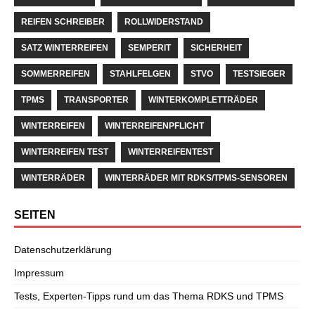
REIFEN SCHREIBER
ROLLWIDERSTAND
SATZ WINTERREIFEN
SEMPERIT
SICHERHEIT
SOMMERREIFEN
STAHLFELGEN
STVO
TESTSIEGER
TPMS
TRANSPORTER
WINTERKOMPLETTRÄDER
WINTERREIFEN
WINTERREIFENPFLICHT
WINTERREIFEN TEST
WINTERREIFENTEST
WINTERRÄDER
WINTERRÄDER MIT RDKS/TPMS-SENSOREN
SEITEN
Datenschutzerklärung
Impressum
Tests, Experten-Tipps rund um das Thema RDKS und TPMS