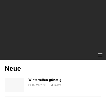
Neue
Winterreifen günstig
15. März 2010
msrst