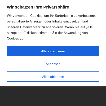
Wir schätzen Ihre Privatsphäre
Wir verwenden Cookies, um Ihr Surferlebnis zu verbessern,
personalisierte Anzeigen oder Inhalte einzusetzen und
RDKS.EXPERT
unseren Datenverkehr zu analysieren. Wenn Sie auf „Alle
akzeptieren" klicken, stimmen Sie der Anwendung von
TESTS, EXPERTEN-TIPPS RUND UM DAS THEMA RDKS UND
TPMS
Cookies zu.
Alle akzeptieren
Anpassen
Alles ablehnen