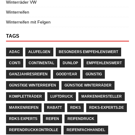
Winterräder VW
Winterreifen
Winterreifen mit Felgen
TAGS
ADAC
ALUFELGEN
BESONDERS EMPFEHLENSWERT
CONTI
CONTINENTAL
DUNLOP
EMPFEHLENSWERT
GANZJAHRESREIFEN
GOODYEAR
GÜNSTIG
GÜNSTIGE WINTERREIFEN
GÜNSTIGE WINTERRÄDER
KOMPLETTRÄDER
LUFTDRUCK
MARKENHERSTELLER
MARKENREIFEN
RABATT
RDKS
RDKS-EXPERTS.DE
RDKS EXPERTS
REIFEN
REIFENDRUCK
REIFENDRUCKKONTROLLE
REIFENFACHHANDEL