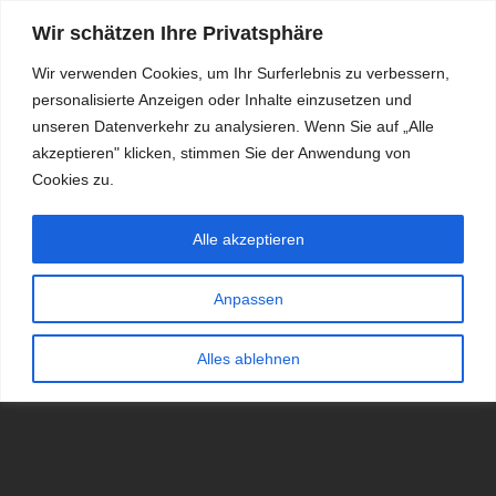
Wir schätzen Ihre Privatsphäre
Wir verwenden Cookies, um Ihr Surferlebnis zu verbessern,
personalisierte Anzeigen oder Inhalte einzusetzen und
RDKS.EXPERT
unseren Datenverkehr zu analysieren. Wenn Sie auf „Alle
akzeptieren" klicken, stimmen Sie der Anwendung von
TESTS, EXPERTEN-TIPPS RUND UM DAS THEMA RDKS UND
TPMS
Cookies zu.
Alle akzeptieren
Anpassen
Alles ablehnen