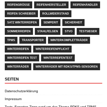
REIFENGRÖSSE
REIFENHERSTELLER
REIFENHÄNDLER
REIFEN SCHREIBER
ROLLWIDERSTAND
SATZ WINTERREIFEN
SEMPERIT
SICHERHEIT
SOMMERREIFEN
STAHLFELGEN
STVO
TESTSIEGER
TPMS
TRANSPORTER
WINTERKOMPLETTRÄDER
WINTERREIFEN
WINTERREIFENPFLICHT
WINTERREIFEN TEST
WINTERREIFENTEST
WINTERRÄDER
WINTERRÄDER MIT RDKS/TPMS-SENSOREN
SEITEN
Datenschutzerklärung
Impressum
Tests, Experten-Tipps rund um das Thema RDKS und TPMS