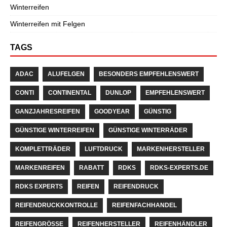
Winterreifen
Winterreifen mit Felgen
TAGS
ADAC
ALUFELGEN
BESONDERS EMPFEHLENSWERT
CONTI
CONTINENTAL
DUNLOP
EMPFEHLENSWERT
GANZJAHRESREIFEN
GOODYEAR
GÜNSTIG
GÜNSTIGE WINTERREIFEN
GÜNSTIGE WINTERRÄDER
KOMPLETTRÄDER
LUFTDRUCK
MARKENHERSTELLER
MARKENREIFEN
RABATT
RDKS
RDKS-EXPERTS.DE
RDKS EXPERTS
REIFEN
REIFENDRUCK
REIFENDRUCKKONTROLLE
REIFENFACHHANDEL
REIFENGRÖSSE
REIFENHERSTELLER
REIFENHÄNDLER