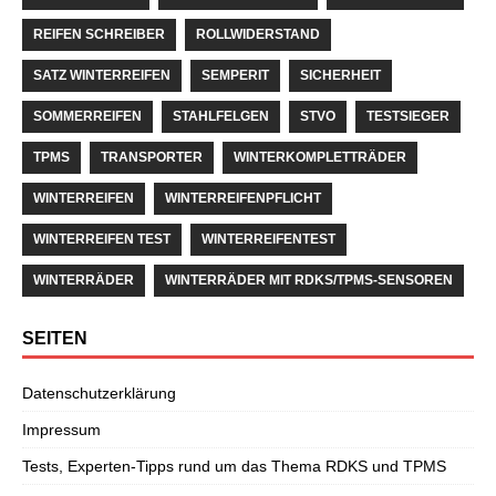
REIFEN SCHREIBER
ROLLWIDERSTAND
SATZ WINTERREIFEN
SEMPERIT
SICHERHEIT
SOMMERREIFEN
STAHLFELGEN
STVO
TESTSIEGER
TPMS
TRANSPORTER
WINTERKOMPLETTRÄDER
WINTERREIFEN
WINTERREIFENPFLICHT
WINTERREIFEN TEST
WINTERREIFENTEST
WINTERRÄDER
WINTERRÄDER MIT RDKS/TPMS-SENSOREN
SEITEN
Datenschutzerklärung
Impressum
Tests, Experten-Tipps rund um das Thema RDKS und TPMS