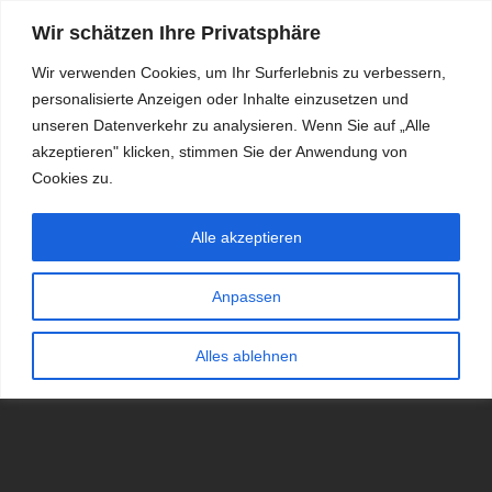
Wir schätzen Ihre Privatsphäre
Wir verwenden Cookies, um Ihr Surferlebnis zu verbessern,
personalisierte Anzeigen oder Inhalte einzusetzen und
RDKS.EXPERT
unseren Datenverkehr zu analysieren. Wenn Sie auf „Alle
akzeptieren" klicken, stimmen Sie der Anwendung von
TESTS, EXPERTEN-TIPPS RUND UM DAS THEMA RDKS UND
TPMS
Cookies zu.
Alle akzeptieren
Anpassen
Alles ablehnen