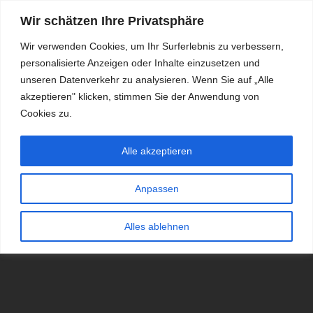
Wir schätzen Ihre Privatsphäre
Wir verwenden Cookies, um Ihr Surferlebnis zu verbessern,
personalisierte Anzeigen oder Inhalte einzusetzen und
RDKS.EXPERT
unseren Datenverkehr zu analysieren. Wenn Sie auf „Alle
akzeptieren" klicken, stimmen Sie der Anwendung von
TESTS, EXPERTEN-TIPPS RUND UM DAS THEMA RDKS UND
TPMS
Cookies zu.
Alle akzeptieren
Anpassen
Alles ablehnen