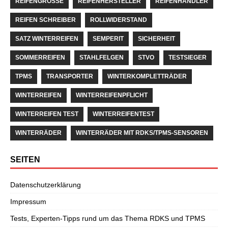
REIFENGRÖSSE
REIFENHERSTELLER
REIFENHÄNDLER
REIFEN SCHREIBER
ROLLWIDERSTAND
SATZ WINTERREIFEN
SEMPERIT
SICHERHEIT
SOMMERREIFEN
STAHLFELGEN
STVO
TESTSIEGER
TPMS
TRANSPORTER
WINTERKOMPLETTRÄDER
WINTERREIFEN
WINTERREIFENPFLICHT
WINTERREIFEN TEST
WINTERREIFENTEST
WINTERRÄDER
WINTERRÄDER MIT RDKS/TPMS-SENSOREN
SEITEN
Datenschutzerklärung
Impressum
Tests, Experten-Tipps rund um das Thema RDKS und TPMS