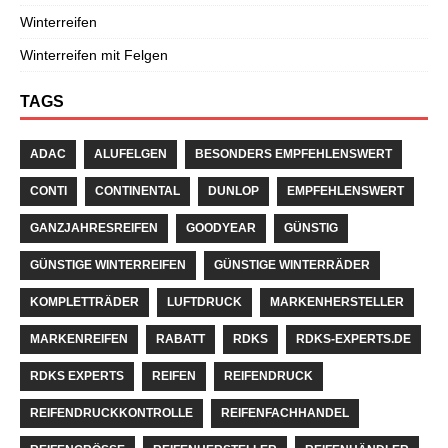
Winterreifen
Winterreifen mit Felgen
TAGS
ADAC
ALUFELGEN
BESONDERS EMPFEHLENSWERT
CONTI
CONTINENTAL
DUNLOP
EMPFEHLENSWERT
GANZJAHRESREIFEN
GOODYEAR
GÜNSTIG
GÜNSTIGE WINTERREIFEN
GÜNSTIGE WINTERRÄDER
KOMPLETTRÄDER
LUFTDRUCK
MARKENHERSTELLER
MARKENREIFEN
RABATT
RDKS
RDKS-EXPERTS.DE
RDKS EXPERTS
REIFEN
REIFENDRUCK
REIFENDRUCKKONTROLLE
REIFENFACHHANDEL