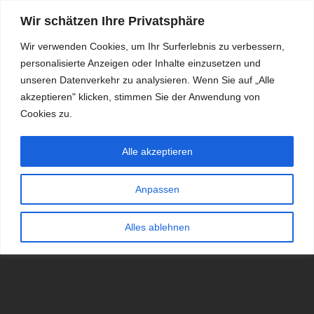
Wir schätzen Ihre Privatsphäre
Wir verwenden Cookies, um Ihr Surferlebnis zu verbessern,
personalisierte Anzeigen oder Inhalte einzusetzen und
RDKS.EXPERT
unseren Datenverkehr zu analysieren. Wenn Sie auf „Alle
akzeptieren" klicken, stimmen Sie der Anwendung von
TESTS, EXPERTEN-TIPPS RUND UM DAS THEMA RDKS UND
TPMS
Cookies zu.
Alle akzeptieren
Anpassen
Alles ablehnen