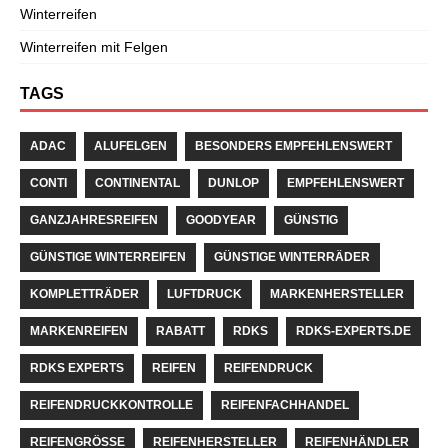
Winterreifen
Winterreifen mit Felgen
TAGS
ADAC
ALUFELGEN
BESONDERS EMPFEHLENSWERT
CONTI
CONTINENTAL
DUNLOP
EMPFEHLENSWERT
GANZJAHRESREIFEN
GOODYEAR
GÜNSTIG
GÜNSTIGE WINTERREIFEN
GÜNSTIGE WINTERRÄDER
KOMPLETTRÄDER
LUFTDRUCK
MARKENHERSTELLER
MARKENREIFEN
RABATT
RDKS
RDKS-EXPERTS.DE
RDKS EXPERTS
REIFEN
REIFENDRUCK
REIFENDRUCKKONTROLLE
REIFENFACHHANDEL
REIFENGRÖSSE
REIFENHERSTELLER
REIFENHÄNDLER