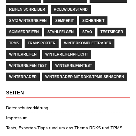
REIFEN SCHREIBER
ROLLWIDERSTAND
SATZ WINTERREIFEN
SEMPERIT
SICHERHEIT
SOMMERREIFEN
STAHLFELGEN
STVO
TESTSIEGER
TPMS
TRANSPORTER
WINTERKOMPLETTRÄDER
WINTERREIFEN
WINTERREIFENPFLICHT
WINTERREIFEN TEST
WINTERREIFENTEST
WINTERRÄDER
WINTERRÄDER MIT RDKS/TPMS-SENSOREN
SEITEN
Datenschutzerklärung
Impressum
Tests, Experten-Tipps rund um das Thema RDKS und TPMS