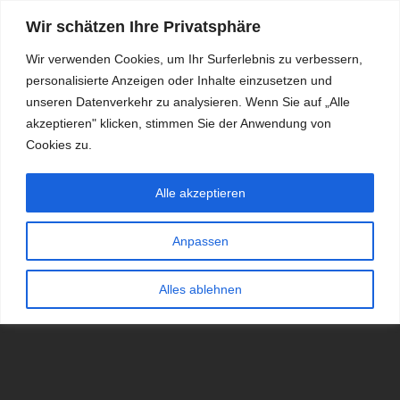
Wir schätzen Ihre Privatsphäre
Wir verwenden Cookies, um Ihr Surferlebnis zu verbessern,
personalisierte Anzeigen oder Inhalte einzusetzen und
RDKS.EXPERT
unseren Datenverkehr zu analysieren. Wenn Sie auf „Alle
akzeptieren" klicken, stimmen Sie der Anwendung von
TESTS, EXPERTEN-TIPPS RUND UM DAS THEMA RDKS UND
TPMS
Cookies zu.
Alle akzeptieren
Anpassen
Alles ablehnen