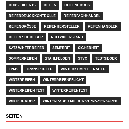
RDKS EXPERTS
REIFEN
REIFENDRUCK
REIFENDRUCKKONTROLLE
REIFENFACHHANDEL
REIFENGRÖSSE
REIFENHERSTELLER
REIFENHÄNDLER
REIFEN SCHREIBER
ROLLWIDERSTAND
SATZ WINTERREIFEN
SEMPERIT
SICHERHEIT
SOMMERREIFEN
STAHLFELGEN
STVO
TESTSIEGER
TPMS
TRANSPORTER
WINTERKOMPLETTRÄDER
WINTERREIFEN
WINTERREIFENPFLICHT
WINTERREIFEN TEST
WINTERREIFENTEST
WINTERRÄDER
WINTERRÄDER MIT RDKS/TPMS-SENSOREN
SEITEN