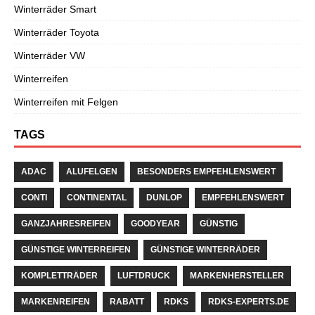
Winterräder Smart
Winterräder Toyota
Winterräder VW
Winterreifen
Winterreifen mit Felgen
TAGS
ADAC
ALUFELGEN
BESONDERS EMPFEHLENSWERT
CONTI
CONTINENTAL
DUNLOP
EMPFEHLENSWERT
GANZJAHRESREIFEN
GOODYEAR
GÜNSTIG
GÜNSTIGE WINTERREIFEN
GÜNSTIGE WINTERRÄDER
KOMPLETTRÄDER
LUFTDRUCK
MARKENHERSTELLER
MARKENREIFEN
RABATT
RDKS
RDKS-EXPERTS.DE