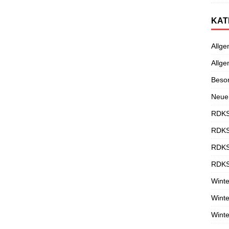
KAT
Allge
Allge
Beso
Neue
RDKS
RDKS
RDKS
RDKS
Winte
Winte
Winte