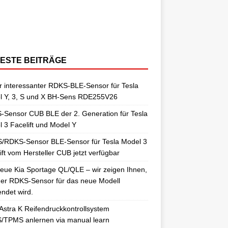
berraschungen gut. So auch als
[…]
ngelernt. Für diesen Anlernvorgang sind
issan Qashqai J11 berichtet. Nun
[…]
ensoren. Es wird hier der OE-RDKS
erschiedene Universal-RDKS Sensoren
ntsprechende Anlernwerkzeuge, wie
[…]
ensor VDO 52933-D9100 verwendet.
n. In unserem jüngsten RDKS-Test haben
…]
ir
[…]
ESTE BEITRÄGE
 interessanter RDKS-BLE-Sensor für Tesla
l Y, 3, S und X BH-Sens RDE255V26
Sensor CUB BLE der 2. Generation für Tesla
 3 Facelift und Model Y
/RDKS-Sensor BLE-Sensor für Tesla Model 3
ift vom Hersteller CUB jetzt verfügbar
eue Kia Sportage QL/QLE – wir zeigen Ihnen,
er RDKS-Sensor für das neue Modell
ndet wird.
Astra K Reifendruckkontrollsystem
/TPMS anlernen via manual learn