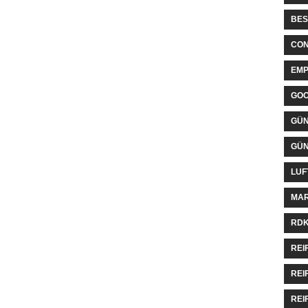
BES
CON
EMP
GO
GÜN
GÜN
LUF
MAR
RDK
REI
REI
REI