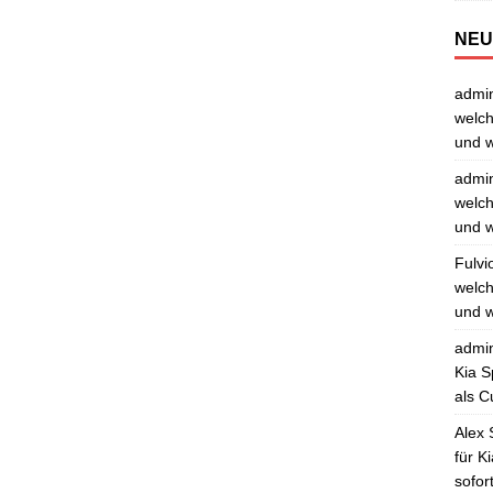
NEU
admi
welch
und w
admi
welch
und w
Fulvi
welch
und w
admi
Kia S
als C
Alex 
für K
sofor