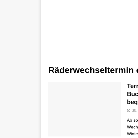
Räderwechseltermin 
Ter
Buc
beq
30.
Ab so
Wechs
Winte