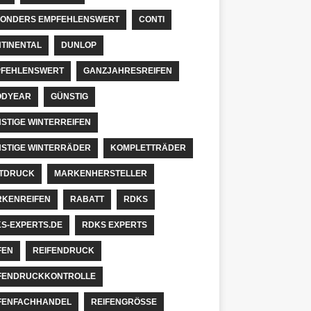
ONDERS EMPFEHLENSWERT
CONTI
TINENTAL
DUNLOP
FEHLENSWERT
GANZJAHRESREIFEN
ODYEAR
GÜNSTIG
STIGE WINTERREIFEN
STIGE WINTERRÄDER
KOMPLETTRÄDER
TDRUCK
MARKENHERSTELLER
KENREIFEN
RABATT
RDKS
S-EXPERTS.DE
RDKS EXPERTS
FEN
REIFENDRUCK
FENDRUCKKONTROLLE
FENFACHHANDEL
REIFENGRÖSSE