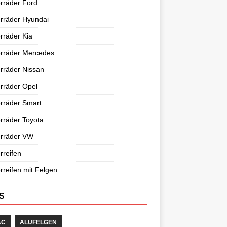
rräder Ford
rräder Hyundai
rräder Kia
erräder Mercedes
rräder Nissan
rräder Opel
rräder Smart
rräder Toyota
erräder VW
rreifen
rreifen mit Felgen
S
AC
ALUFELGEN