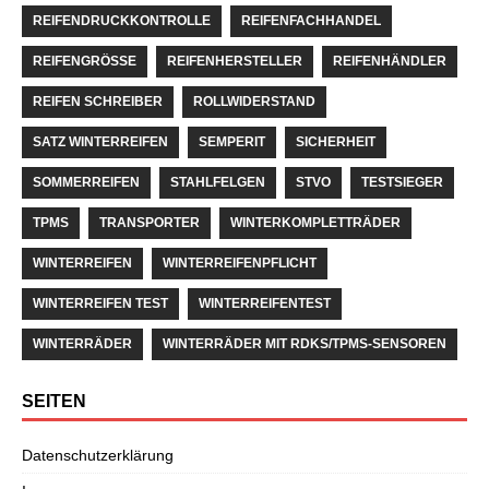
REIFENDRUCKKONTROLLE
REIFENFACHHANDEL
REIFENGRÖSSE
REIFENHERSTELLER
REIFENHÄNDLER
REIFEN SCHREIBER
ROLLWIDERSTAND
SATZ WINTERREIFEN
SEMPERIT
SICHERHEIT
SOMMERREIFEN
STAHLFELGEN
STVO
TESTSIEGER
TPMS
TRANSPORTER
WINTERKOMPLETTRÄDER
WINTERREIFEN
WINTERREIFENPFLICHT
WINTERREIFEN TEST
WINTERREIFENTEST
WINTERRÄDER
WINTERRÄDER MIT RDKS/TPMS-SENSOREN
SEITEN
Datenschutzerklärung