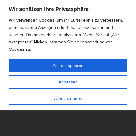
Wir schätzen Ihre Privatsphäre
Wir verwenden Cookies, um Ihr Surferlebnis zu verbessern,
personalisierte Anzeigen oder Inhalte einzusetzen und
RDKS.EXPERT
unseren Datenverkehr zu analysieren. Wenn Sie auf „Alle
akzeptieren" klicken, stimmen Sie der Anwendung von
TESTS, EXPERTEN-TIPPS RUND UM DAS THEMA RDKS UND
TPMS
Cookies zu.
Alle akzeptieren
Anpassen
Alles ablehnen