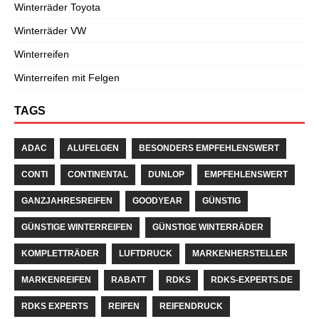
Winterräder Toyota
Winterräder VW
Winterreifen
Winterreifen mit Felgen
TAGS
ADAC
ALUFELGEN
BESONDERS EMPFEHLENSWERT
CONTI
CONTINENTAL
DUNLOP
EMPFEHLENSWERT
GANZJAHRESREIFEN
GOODYEAR
GÜNSTIG
GÜNSTIGE WINTERREIFEN
GÜNSTIGE WINTERRÄDER
KOMPLETTRÄDER
LUFTDRUCK
MARKENHERSTELLER
MARKENREIFEN
RABATT
RDKS
RDKS-EXPERTS.DE
RDKS EXPERTS
REIFEN
REIFENDRUCK