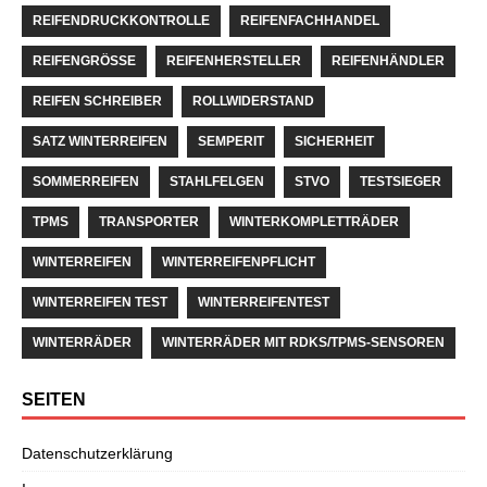
REIFENDRUCKKONTROLLE
REIFENFACHHANDEL
REIFENGRÖSSE
REIFENHERSTELLER
REIFENHÄNDLER
REIFEN SCHREIBER
ROLLWIDERSTAND
SATZ WINTERREIFEN
SEMPERIT
SICHERHEIT
SOMMERREIFEN
STAHLFELGEN
STVO
TESTSIEGER
TPMS
TRANSPORTER
WINTERKOMPLETTRÄDER
WINTERREIFEN
WINTERREIFENPFLICHT
WINTERREIFEN TEST
WINTERREIFENTEST
WINTERRÄDER
WINTERRÄDER MIT RDKS/TPMS-SENSOREN
SEITEN
Datenschutzerklärung