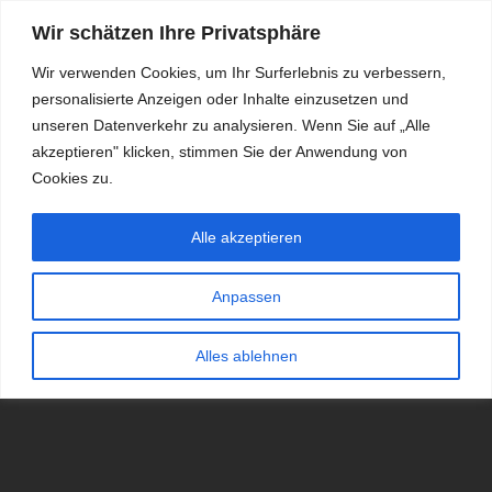
Wir schätzen Ihre Privatsphäre
Wir verwenden Cookies, um Ihr Surferlebnis zu verbessern,
personalisierte Anzeigen oder Inhalte einzusetzen und
RDKS.EXPERT
unseren Datenverkehr zu analysieren. Wenn Sie auf „Alle
akzeptieren" klicken, stimmen Sie der Anwendung von
TESTS, EXPERTEN-TIPPS RUND UM DAS THEMA RDKS UND
TPMS
Cookies zu.
Alle akzeptieren
Anpassen
Alles ablehnen