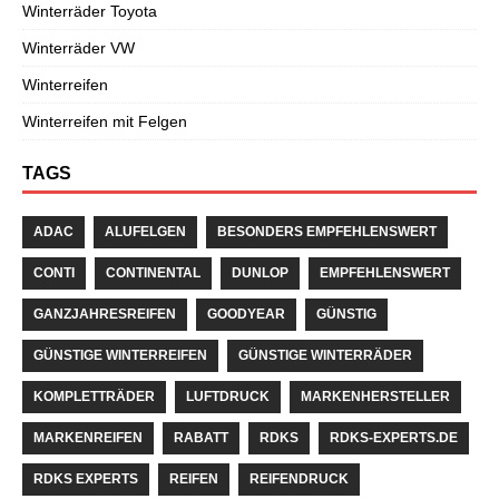
Winterräder Toyota
Winterräder VW
Winterreifen
Winterreifen mit Felgen
TAGS
ADAC
ALUFELGEN
BESONDERS EMPFEHLENSWERT
CONTI
CONTINENTAL
DUNLOP
EMPFEHLENSWERT
GANZJAHRESREIFEN
GOODYEAR
GÜNSTIG
GÜNSTIGE WINTERREIFEN
GÜNSTIGE WINTERRÄDER
KOMPLETTRÄDER
LUFTDRUCK
MARKENHERSTELLER
MARKENREIFEN
RABATT
RDKS
RDKS-EXPERTS.DE
RDKS EXPERTS
REIFEN
REIFENDRUCK