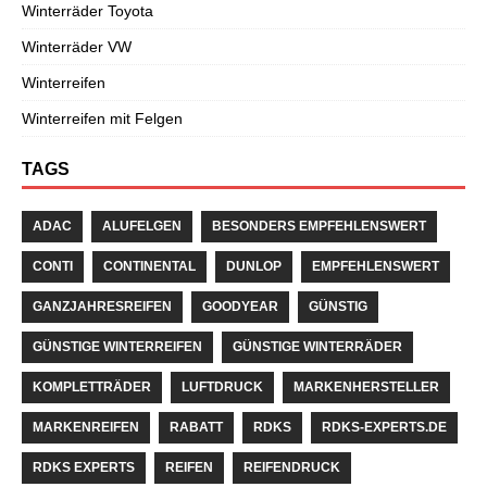
Winterräder Toyota
Winterräder VW
Winterreifen
Winterreifen mit Felgen
TAGS
ADAC
ALUFELGEN
BESONDERS EMPFEHLENSWERT
CONTI
CONTINENTAL
DUNLOP
EMPFEHLENSWERT
GANZJAHRESREIFEN
GOODYEAR
GÜNSTIG
GÜNSTIGE WINTERREIFEN
GÜNSTIGE WINTERRÄDER
KOMPLETTRÄDER
LUFTDRUCK
MARKENHERSTELLER
MARKENREIFEN
RABATT
RDKS
RDKS-EXPERTS.DE
RDKS EXPERTS
REIFEN
REIFENDRUCK