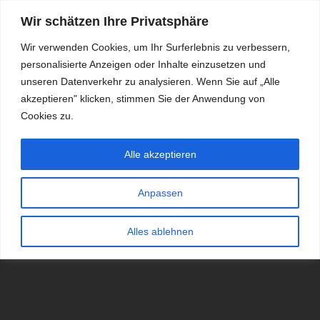
Wir schätzen Ihre Privatsphäre
Wir verwenden Cookies, um Ihr Surferlebnis zu verbessern,
personalisierte Anzeigen oder Inhalte einzusetzen und
RDKS.EXPERT
unseren Datenverkehr zu analysieren. Wenn Sie auf „Alle
akzeptieren" klicken, stimmen Sie der Anwendung von
TESTS, EXPERTEN-TIPPS RUND UM DAS THEMA RDKS UND
TPMS
Cookies zu.
Alle akzeptieren
Anpassen
Alles ablehnen