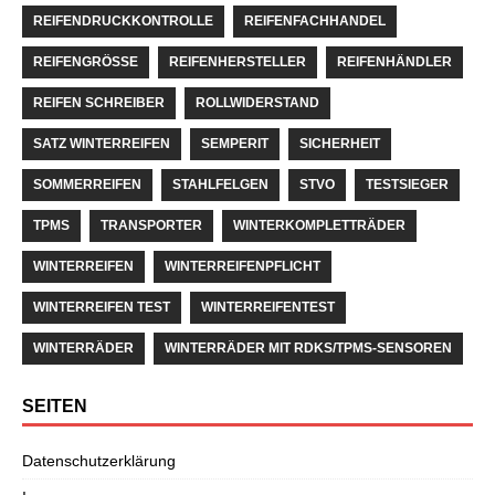
REIFENDRUCKKONTROLLE
REIFENFACHHANDEL
REIFENGRÖSSE
REIFENHERSTELLER
REIFENHÄNDLER
REIFEN SCHREIBER
ROLLWIDERSTAND
SATZ WINTERREIFEN
SEMPERIT
SICHERHEIT
SOMMERREIFEN
STAHLFELGEN
STVO
TESTSIEGER
TPMS
TRANSPORTER
WINTERKOMPLETTRÄDER
WINTERREIFEN
WINTERREIFENPFLICHT
WINTERREIFEN TEST
WINTERREIFENTEST
WINTERRÄDER
WINTERRÄDER MIT RDKS/TPMS-SENSOREN
SEITEN
Datenschutzerklärung