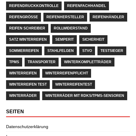
REIFENDRUCKKONTROLLE
REIFENFACHHANDEL
REIFENGRÖSSE
REIFENHERSTELLER
REIFENHÄNDLER
REIFEN SCHREIBER
ROLLWIDERSTAND
SATZ WINTERREIFEN
SEMPERIT
SICHERHEIT
SOMMERREIFEN
STAHLFELGEN
STVO
TESTSIEGER
TPMS
TRANSPORTER
WINTERKOMPLETTRÄDER
WINTERREIFEN
WINTERREIFENPFLICHT
WINTERREIFEN TEST
WINTERREIFENTEST
WINTERRÄDER
WINTERRÄDER MIT RDKS/TPMS-SENSOREN
SEITEN
Datenschutzerklärung