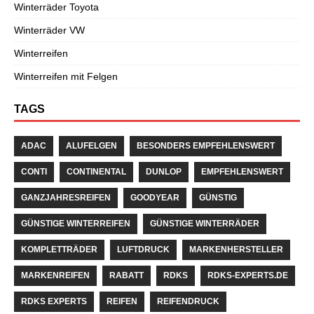
Winterräder Toyota
Winterräder VW
Winterreifen
Winterreifen mit Felgen
TAGS
ADAC
ALUFELGEN
BESONDERS EMPFEHLENSWERT
CONTI
CONTINENTAL
DUNLOP
EMPFEHLENSWERT
GANZJAHRESREIFEN
GOODYEAR
GÜNSTIG
GÜNSTIGE WINTERREIFEN
GÜNSTIGE WINTERRÄDER
KOMPLETTRÄDER
LUFTDRUCK
MARKENHERSTELLER
MARKENREIFEN
RABATT
RDKS
RDKS-EXPERTS.DE
RDKS EXPERTS
REIFEN
REIFENDRUCK