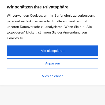
Wir schätzen Ihre Privatsphäre
Wir verwenden Cookies, um Ihr Surferlebnis zu verbessern,
personalisierte Anzeigen oder Inhalte einzusetzen und
RDKS.EXPERT
unseren Datenverkehr zu analysieren. Wenn Sie auf „Alle
akzeptieren" klicken, stimmen Sie der Anwendung von
TESTS, EXPERTEN-TIPPS RUND UM DAS THEMA RDKS UND
TPMS
Cookies zu.
Alle akzeptieren
Anpassen
Alles ablehnen