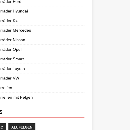
rräder Ford
rräder Hyundai
rräder Kia
erräder Mercedes
rräder Nissan
rräder Opel
rräder Smart
rräder Toyota
erräder VW
rreifen
rreifen mit Felgen
S
AC
ALUFELGEN