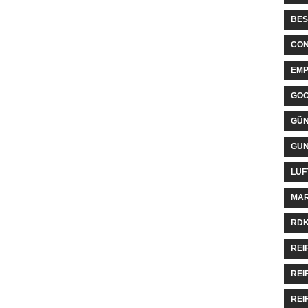
BES
CON
EMP
GO
GÜN
GÜN
LUF
MAR
RDK
REI
REI
REI