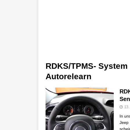
RDKS/TPMS- System 
Autorelearn
RDK
Sen
13.
In un
Jeep 
schei