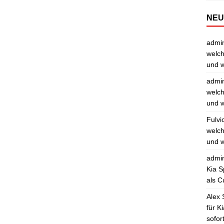
NEU
admi
welch
und w
admi
welch
und w
Fulvi
welch
und w
admi
Kia S
als C
Alex 
für K
sofor