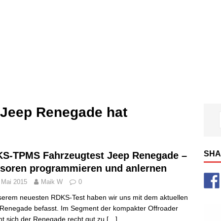
Jeep Renegade hat
SHA
S-TPMS Fahrzeugtest Jeep Renegade –
soren programmieren und anlernen
 Mai 2015
Maik W
0
serem neuesten RDKS-Test haben wir uns mit dem aktuellen
Renegade befasst. Im Segment der kompakter Offroader
nt sich der Renegade recht gut zu
[…]