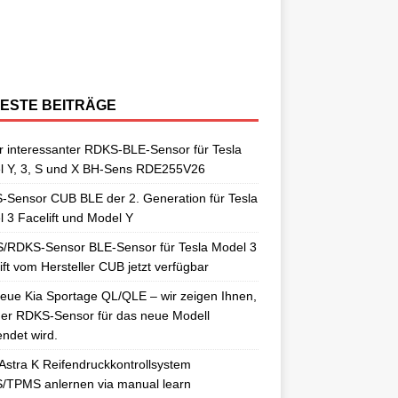
berraschungen gut. So auch als
[…]
ngelernt. Für diesen Anlernvorgang sind
issan Qashqai J11 berichtet. Nun
[…]
ensoren. Es wird hier der OE-RDKS
erschiedene Universal-RDKS Sensoren
ntsprechende Anlernwerkzeuge, wie
[…]
ensor VDO 52933-D9100 verwendet.
n. In unserem jüngsten RDKS-Test haben
…]
ir
[…]
ESTE BEITRÄGE
 interessanter RDKS-BLE-Sensor für Tesla
l Y, 3, S und X BH-Sens RDE255V26
Sensor CUB BLE der 2. Generation für Tesla
 3 Facelift und Model Y
/RDKS-Sensor BLE-Sensor für Tesla Model 3
ift vom Hersteller CUB jetzt verfügbar
eue Kia Sportage QL/QLE – wir zeigen Ihnen,
er RDKS-Sensor für das neue Modell
ndet wird.
Astra K Reifendruckkontrollsystem
/TPMS anlernen via manual learn