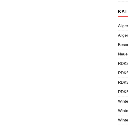
KAT
Allge
Allge
Beso
Neue
RDKS
RDKS
RDKS
RDKS
Winte
Winte
Winte