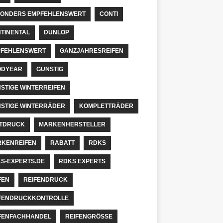
ONDERS EMPFEHLENSWERT
CONTI
TINENTAL
DUNLOP
FEHLENSWERT
GANZJAHRESREIFEN
ODYEAR
GÜNSTIG
STIGE WINTERREIFEN
STIGE WINTERRÄDER
KOMPLETTRÄDER
TDRUCK
MARKENHERSTELLER
KENREIFEN
RABATT
RDKS
S-EXPERTS.DE
RDKS EXPERTS
FEN
REIFENDRUCK
FENDRUCKKONTROLLE
FENFACHHANDEL
REIFENGRÖSSE