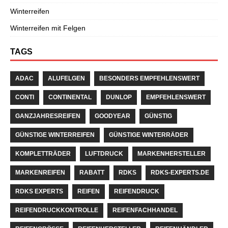
Winterreifen
Winterreifen mit Felgen
TAGS
ADAC
ALUFELGEN
BESONDERS EMPFEHLENSWERT
CONTI
CONTINENTAL
DUNLOP
EMPFEHLENSWERT
GANZJAHRESREIFEN
GOODYEAR
GÜNSTIG
GÜNSTIGE WINTERREIFEN
GÜNSTIGE WINTERRÄDER
KOMPLETTRÄDER
LUFTDRUCK
MARKENHERSTELLER
MARKENREIFEN
RABATT
RDKS
RDKS-EXPERTS.DE
RDKS EXPERTS
REIFEN
REIFENDRUCK
REIFENDRUCKKONTROLLE
REIFENFACHHANDEL