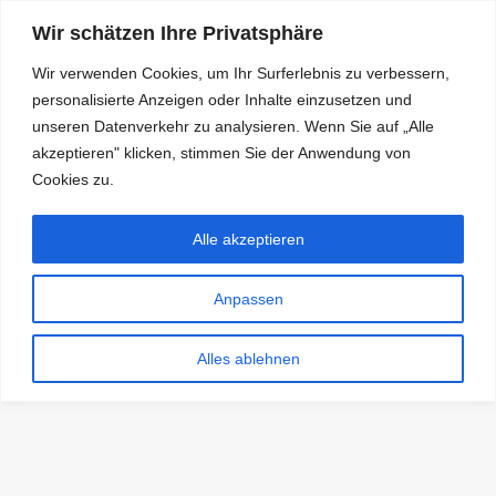
Wir schätzen Ihre Privatsphäre
Wir verwenden Cookies, um Ihr Surferlebnis zu verbessern,
personalisierte Anzeigen oder Inhalte einzusetzen und
RDKS.EXPERT
unseren Datenverkehr zu analysieren. Wenn Sie auf „Alle
akzeptieren" klicken, stimmen Sie der Anwendung von
TESTS, EXPERTEN-TIPPS RUND UM DAS THEMA RDKS UND
TPMS
Cookies zu.
Alle akzeptieren
Anpassen
Alles ablehnen