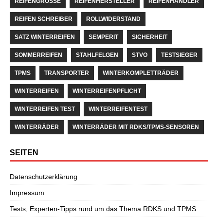
REIFENGRÖSSE
REIFENHERSTELLER
REIFENHÄNDLER
REIFEN SCHREIBER
ROLLWIDERSTAND
SATZ WINTERREIFEN
SEMPERIT
SICHERHEIT
SOMMERREIFEN
STAHLFELGEN
STVO
TESTSIEGER
TPMS
TRANSPORTER
WINTERKOMPLETTRÄDER
WINTERREIFEN
WINTERREIFENPFLICHT
WINTERREIFEN TEST
WINTERREIFENTEST
WINTERRÄDER
WINTERRÄDER MIT RDKS/TPMS-SENSOREN
SEITEN
Datenschutzerklärung
Impressum
Tests, Experten-Tipps rund um das Thema RDKS und TPMS