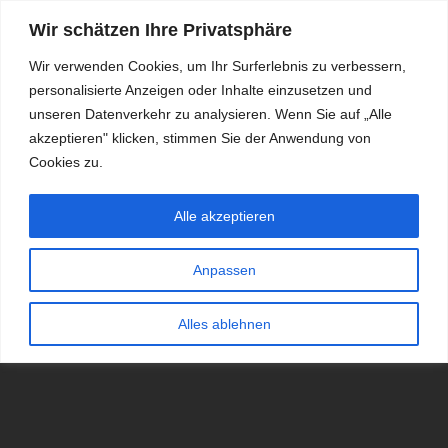
Wir schätzen Ihre Privatsphäre
Wir verwenden Cookies, um Ihr Surferlebnis zu verbessern,
personalisierte Anzeigen oder Inhalte einzusetzen und
RDKS.EXPERT
unseren Datenverkehr zu analysieren. Wenn Sie auf „Alle
akzeptieren" klicken, stimmen Sie der Anwendung von
TESTS, EXPERTEN-TIPPS RUND UM DAS THEMA RDKS UND
TPMS
Cookies zu.
Alle akzeptieren
Anpassen
Alles ablehnen