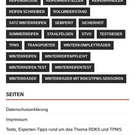
REIFENGRÖSSE
REIFENHERSTELLER
REIFENHÄNDLER
REIFEN SCHREIBER
ROLLWIDERSTAND
SATZ WINTERREIFEN
SEMPERIT
SICHERHEIT
SOMMERREIFEN
STAHLFELGEN
STVO
TESTSIEGER
TPMS
TRANSPORTER
WINTERKOMPLETTRÄDER
WINTERREIFEN
WINTERREIFENPFLICHT
WINTERREIFEN TEST
WINTERREIFENTEST
WINTERRÄDER
WINTERRÄDER MIT RDKS/TPMS-SENSOREN
SEITEN
Datenschutzerklärung
Impressum
Tests, Experten-Tipps rund um das Thema RDKS und TPMS