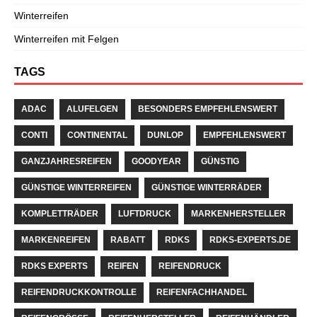
Winterreifen
Winterreifen mit Felgen
TAGS
ADAC
ALUFELGEN
BESONDERS EMPFEHLENSWERT
CONTI
CONTINENTAL
DUNLOP
EMPFEHLENSWERT
GANZJAHRESREIFEN
GOODYEAR
GÜNSTIG
GÜNSTIGE WINTERREIFEN
GÜNSTIGE WINTERRÄDER
KOMPLETTRÄDER
LUFTDRUCK
MARKENHERSTELLER
MARKENREIFEN
RABATT
RDKS
RDKS-EXPERTS.DE
RDKS EXPERTS
REIFEN
REIFENDRUCK
REIFENDRUCKKONTROLLE
REIFENFACHHANDEL