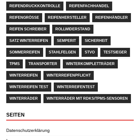
REIFENDRUCKKONTROLLE
REIFENFACHHANDEL
REIFENGRÖSSE
REIFENHERSTELLER
REIFENHÄNDLER
REIFEN SCHREIBER
ROLLWIDERSTAND
SATZ WINTERREIFEN
SEMPERIT
SICHERHEIT
SOMMERREIFEN
STAHLFELGEN
STVO
TESTSIEGER
TPMS
TRANSPORTER
WINTERKOMPLETTRÄDER
WINTERREIFEN
WINTERREIFENPFLICHT
WINTERREIFEN TEST
WINTERREIFENTEST
WINTERRÄDER
WINTERRÄDER MIT RDKS/TPMS-SENSOREN
SEITEN
Datenschutzerklärung