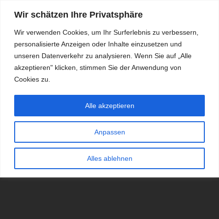
Wir schätzen Ihre Privatsphäre
Wir verwenden Cookies, um Ihr Surferlebnis zu verbessern,
personalisierte Anzeigen oder Inhalte einzusetzen und
RDKS.EXPERT
unseren Datenverkehr zu analysieren. Wenn Sie auf „Alle
akzeptieren" klicken, stimmen Sie der Anwendung von
TESTS, EXPERTEN-TIPPS RUND UM DAS THEMA RDKS UND
TPMS
Cookies zu.
Alle akzeptieren
Anpassen
Alles ablehnen