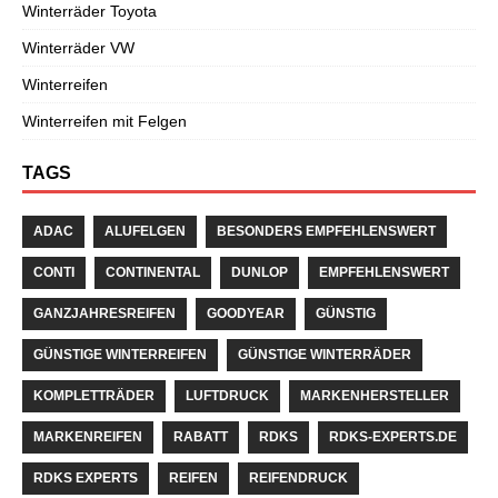
Winterräder Toyota
Winterräder VW
Winterreifen
Winterreifen mit Felgen
TAGS
ADAC
ALUFELGEN
BESONDERS EMPFEHLENSWERT
CONTI
CONTINENTAL
DUNLOP
EMPFEHLENSWERT
GANZJAHRESREIFEN
GOODYEAR
GÜNSTIG
GÜNSTIGE WINTERREIFEN
GÜNSTIGE WINTERRÄDER
KOMPLETTRÄDER
LUFTDRUCK
MARKENHERSTELLER
MARKENREIFEN
RABATT
RDKS
RDKS-EXPERTS.DE
RDKS EXPERTS
REIFEN
REIFENDRUCK