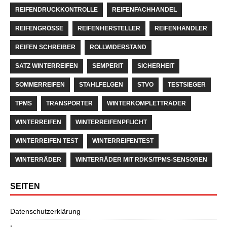
REIFENDRUCKKONTROLLE
REIFENFACHHANDEL
REIFENGRÖSSE
REIFENHERSTELLER
REIFENHÄNDLER
REIFEN SCHREIBER
ROLLWIDERSTAND
SATZ WINTERREIFEN
SEMPERIT
SICHERHEIT
SOMMERREIFEN
STAHLFELGEN
STVO
TESTSIEGER
TPMS
TRANSPORTER
WINTERKOMPLETTRÄDER
WINTERREIFEN
WINTERREIFENPFLICHT
WINTERREIFEN TEST
WINTERREIFENTEST
WINTERRÄDER
WINTERRÄDER MIT RDKS/TPMS-SENSOREN
SEITEN
Datenschutzerklärung