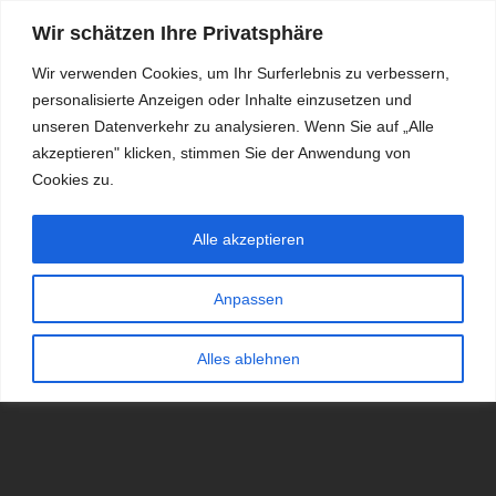
Wir schätzen Ihre Privatsphäre
Wir verwenden Cookies, um Ihr Surferlebnis zu verbessern,
personalisierte Anzeigen oder Inhalte einzusetzen und
RDKS.EXPERT
unseren Datenverkehr zu analysieren. Wenn Sie auf „Alle
akzeptieren" klicken, stimmen Sie der Anwendung von
TESTS, EXPERTEN-TIPPS RUND UM DAS THEMA RDKS UND
TPMS
Cookies zu.
Alle akzeptieren
Anpassen
Alles ablehnen