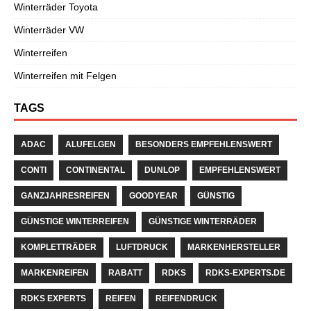
Winterräder Toyota
Winterräder VW
Winterreifen
Winterreifen mit Felgen
TAGS
ADAC
ALUFELGEN
BESONDERS EMPFEHLENSWERT
CONTI
CONTINENTAL
DUNLOP
EMPFEHLENSWERT
GANZJAHRESREIFEN
GOODYEAR
GÜNSTIG
GÜNSTIGE WINTERREIFEN
GÜNSTIGE WINTERRÄDER
KOMPLETTRÄDER
LUFTDRUCK
MARKENHERSTELLER
MARKENREIFEN
RABATT
RDKS
RDKS-EXPERTS.DE
RDKS EXPERTS
REIFEN
REIFENDRUCK