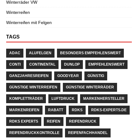
Winterräder VW
Winterreifen
Winterreifen mit Felgen
TAGS
ADAC
ALUFELGEN
BESONDERS EMPFEHLENSWERT
CONTI
CONTINENTAL
DUNLOP
EMPFEHLENSWERT
GANZJAHRESREIFEN
GOODYEAR
GÜNSTIG
GÜNSTIGE WINTERREIFEN
GÜNSTIGE WINTERRÄDER
KOMPLETTRÄDER
LUFTDRUCK
MARKENHERSTELLER
MARKENREIFEN
RABATT
RDKS
RDKS-EXPERTS.DE
RDKS EXPERTS
REIFEN
REIFENDRUCK
REIFENDRUCKKONTROLLE
REIFENFACHHANDEL