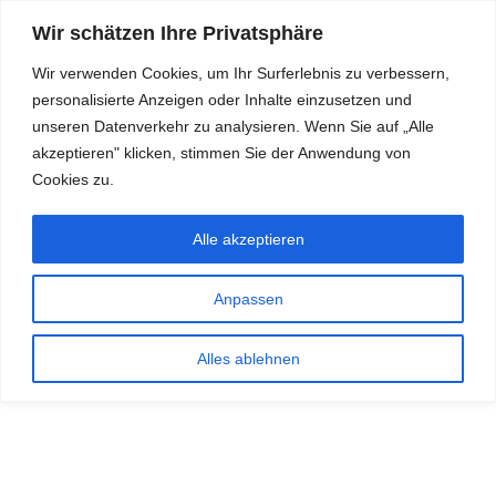
Wir schätzen Ihre Privatsphäre
Wir verwenden Cookies, um Ihr Surferlebnis zu verbessern,
personalisierte Anzeigen oder Inhalte einzusetzen und
RDKS.EXPERT
unseren Datenverkehr zu analysieren. Wenn Sie auf „Alle
akzeptieren" klicken, stimmen Sie der Anwendung von
TESTS, EXPERTEN-TIPPS RUND UM DAS THEMA RDKS UND
TPMS
Cookies zu.
Alle akzeptieren
Anpassen
Alles ablehnen