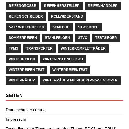
REIFENGRÖSSE
REIFENHERSTELLER
REIFENHÄNDLER
REIFEN SCHREIBER
ROLLWIDERSTAND
SATZ WINTERREIFEN
SEMPERIT
SICHERHEIT
SOMMERREIFEN
STAHLFELGEN
STVO
TESTSIEGER
TPMS
TRANSPORTER
WINTERKOMPLETTRÄDER
WINTERREIFEN
WINTERREIFENPFLICHT
WINTERREIFEN TEST
WINTERREIFENTEST
WINTERRÄDER
WINTERRÄDER MIT RDKS/TPMS-SENSOREN
SEITEN
Datenschutzerklärung
Impressum
Tests, Experten-Tipps rund um das Thema RDKS und TPMS