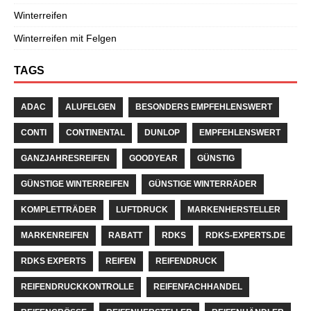
Winterreifen
Winterreifen mit Felgen
TAGS
ADAC
ALUFELGEN
BESONDERS EMPFEHLENSWERT
CONTI
CONTINENTAL
DUNLOP
EMPFEHLENSWERT
GANZJAHRESREIFEN
GOODYEAR
GÜNSTIG
GÜNSTIGE WINTERREIFEN
GÜNSTIGE WINTERRÄDER
KOMPLETTRÄDER
LUFTDRUCK
MARKENHERSTELLER
MARKENREIFEN
RABATT
RDKS
RDKS-EXPERTS.DE
RDKS EXPERTS
REIFEN
REIFENDRUCK
REIFENDRUCKKONTROLLE
REIFENFACHHANDEL