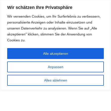
Wir schätzen Ihre Privatsphäre
Wir verwenden Cookies, um Ihr Surferlebnis zu verbessern,
personalisierte Anzeigen oder Inhalte einzusetzen und
RDKS.EXPERT
unseren Datenverkehr zu analysieren. Wenn Sie auf „Alle
akzeptieren" klicken, stimmen Sie der Anwendung von
TESTS, EXPERTEN-TIPPS RUND UM DAS THEMA RDKS UND
TPMS
Cookies zu.
Alle akzeptieren
Anpassen
Alles ablehnen