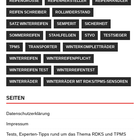
REIFENGRÖSSE
REIFENHERSTELLER
REIFENHÄNDLER
REIFEN SCHREIBER
ROLLWIDERSTAND
SATZ WINTERREIFEN
SEMPERIT
SICHERHEIT
SOMMERREIFEN
STAHLFELGEN
STVO
TESTSIEGER
TPMS
TRANSPORTER
WINTERKOMPLETTRÄDER
WINTERREIFEN
WINTERREIFENPFLICHT
WINTERREIFEN TEST
WINTERREIFENTEST
WINTERRÄDER
WINTERRÄDER MIT RDKS/TPMS-SENSOREN
SEITEN
Datenschutzerklärung
Impressum
Tests, Experten-Tipps rund um das Thema RDKS und TPMS