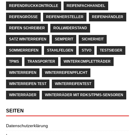
REIFENDRUCKKONTROLLE
REIFENFACHHANDEL
REIFENGRÖSSE
REIFENHERSTELLER
REIFENHÄNDLER
REIFEN SCHREIBER
ROLLWIDERSTAND
SATZ WINTERREIFEN
SEMPERIT
SICHERHEIT
SOMMERREIFEN
STAHLFELGEN
STVO
TESTSIEGER
TPMS
TRANSPORTER
WINTERKOMPLETTRÄDER
WINTERREIFEN
WINTERREIFENPFLICHT
WINTERREIFEN TEST
WINTERREIFENTEST
WINTERRÄDER
WINTERRÄDER MIT RDKS/TPMS-SENSOREN
SEITEN
Datenschutzerklärung