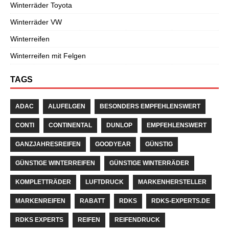
Winterräder Toyota
Winterräder VW
Winterreifen
Winterreifen mit Felgen
TAGS
ADAC
ALUFELGEN
BESONDERS EMPFEHLENSWERT
CONTI
CONTINENTAL
DUNLOP
EMPFEHLENSWERT
GANZJAHRESREIFEN
GOODYEAR
GÜNSTIG
GÜNSTIGE WINTERREIFEN
GÜNSTIGE WINTERRÄDER
KOMPLETTRÄDER
LUFTDRUCK
MARKENHERSTELLER
MARKENREIFEN
RABATT
RDKS
RDKS-EXPERTS.DE
RDKS EXPERTS
REIFEN
REIFENDRUCK