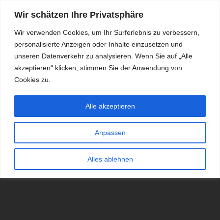
Wir schätzen Ihre Privatsphäre
Wir verwenden Cookies, um Ihr Surferlebnis zu verbessern,
personalisierte Anzeigen oder Inhalte einzusetzen und
RDKS.EXPERT
unseren Datenverkehr zu analysieren. Wenn Sie auf „Alle
akzeptieren" klicken, stimmen Sie der Anwendung von
TESTS, EXPERTEN-TIPPS RUND UM DAS THEMA RDKS UND
TPMS
Cookies zu.
Alle akzeptieren
Anpassen
Alles ablehnen