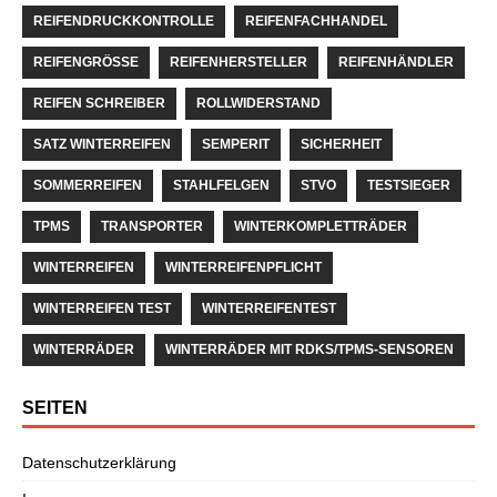
REIFENDRUCKKONTROLLE
REIFENFACHHANDEL
REIFENGRÖSSE
REIFENHERSTELLER
REIFENHÄNDLER
REIFEN SCHREIBER
ROLLWIDERSTAND
SATZ WINTERREIFEN
SEMPERIT
SICHERHEIT
SOMMERREIFEN
STAHLFELGEN
STVO
TESTSIEGER
TPMS
TRANSPORTER
WINTERKOMPLETTRÄDER
WINTERREIFEN
WINTERREIFENPFLICHT
WINTERREIFEN TEST
WINTERREIFENTEST
WINTERRÄDER
WINTERRÄDER MIT RDKS/TPMS-SENSOREN
SEITEN
Datenschutzerklärung