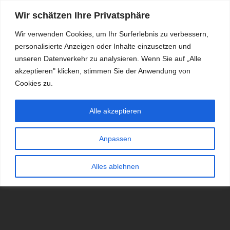
Wir schätzen Ihre Privatsphäre
Wir verwenden Cookies, um Ihr Surferlebnis zu verbessern,
personalisierte Anzeigen oder Inhalte einzusetzen und
RDKS.EXPERT
unseren Datenverkehr zu analysieren. Wenn Sie auf „Alle
akzeptieren" klicken, stimmen Sie der Anwendung von
TESTS, EXPERTEN-TIPPS RUND UM DAS THEMA RDKS UND
TPMS
Cookies zu.
Alle akzeptieren
Anpassen
Alles ablehnen