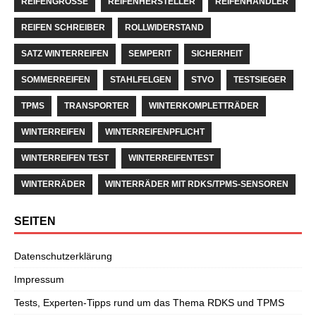
REIFENGRÖSSE
REIFENHERSTELLER
REIFENHÄNDLER
REIFEN SCHREIBER
ROLLWIDERSTAND
SATZ WINTERREIFEN
SEMPERIT
SICHERHEIT
SOMMERREIFEN
STAHLFELGEN
STVO
TESTSIEGER
TPMS
TRANSPORTER
WINTERKOMPLETTRÄDER
WINTERREIFEN
WINTERREIFENPFLICHT
WINTERREIFEN TEST
WINTERREIFENTEST
WINTERRÄDER
WINTERRÄDER MIT RDKS/TPMS-SENSOREN
SEITEN
Datenschutzerklärung
Impressum
Tests, Experten-Tipps rund um das Thema RDKS und TPMS