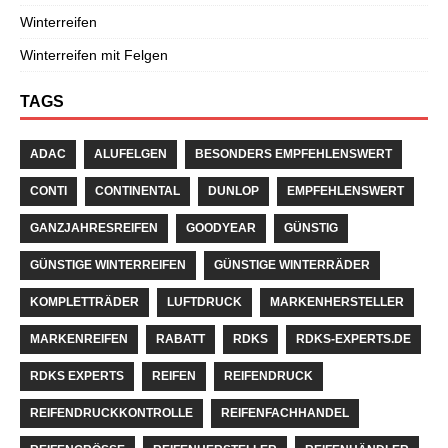
Winterreifen
Winterreifen mit Felgen
TAGS
ADAC
ALUFELGEN
BESONDERS EMPFEHLENSWERT
CONTI
CONTINENTAL
DUNLOP
EMPFEHLENSWERT
GANZJAHRESREIFEN
GOODYEAR
GÜNSTIG
GÜNSTIGE WINTERREIFEN
GÜNSTIGE WINTERRÄDER
KOMPLETTRÄDER
LUFTDRUCK
MARKENHERSTELLER
MARKENREIFEN
RABATT
RDKS
RDKS-EXPERTS.DE
RDKS EXPERTS
REIFEN
REIFENDRUCK
REIFENDRUCKKONTROLLE
REIFENFACHHANDEL