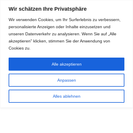
Wir schätzen Ihre Privatsphäre
Wir verwenden Cookies, um Ihr Surferlebnis zu verbessern,
personalisierte Anzeigen oder Inhalte einzusetzen und
RDKS.EXPERT
unseren Datenverkehr zu analysieren. Wenn Sie auf „Alle
akzeptieren" klicken, stimmen Sie der Anwendung von
TESTS, EXPERTEN-TIPPS RUND UM DAS THEMA RDKS UND
TPMS
Cookies zu.
Alle akzeptieren
Anpassen
Alles ablehnen